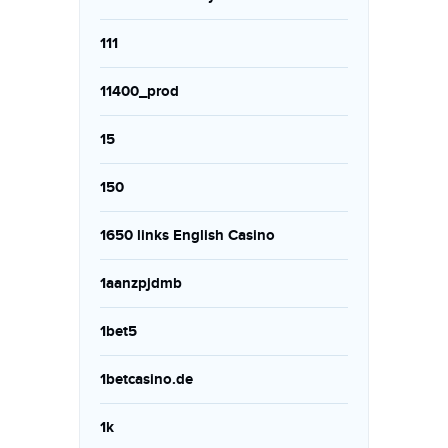
111
11400_prod
15
150
1650 links English Casino
1aanzpjdmb
1bet5
1betcasino.de
1k