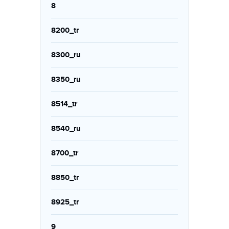
8
8200_tr
8300_ru
8350_ru
8514_tr
8540_ru
8700_tr
8850_tr
8925_tr
9