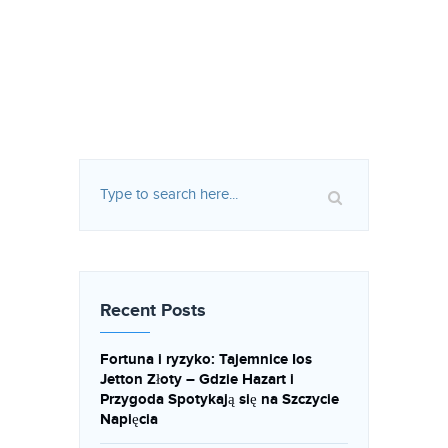
Recent Posts
Fortuna i ryzyko: Tajemnice Ios
Jetton Złoty – Gdzie Hazart i
Przygoda Spotykają się na Szczycie
Napięcia