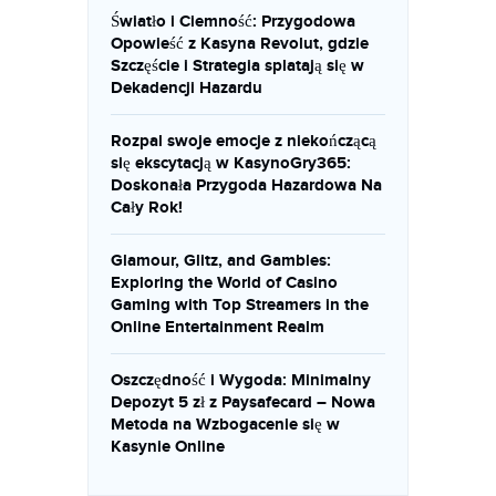
Światło i Ciemność: Przygodowa
Opowieść z Kasyna Revolut, gdzie
Szczęście i Strategia splatają się w
Dekadencji Hazardu
Rozpal swoje emocje z niekończącą
się ekscytacją w KasynoGry365:
Doskonała Przygoda Hazardowa Na
Cały Rok!
Glamour, Glitz, and Gambles:
Exploring the World of Casino
Gaming with Top Streamers in the
Online Entertainment Realm
Oszczędność i Wygoda: Minimalny
Depozyt 5 zł z Paysafecard – Nowa
Metoda na Wzbogacenie się w
Kasynie Online