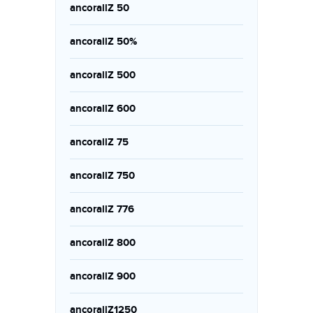
ancorallZ 50
ancorallZ 50%
ancorallZ 500
ancorallZ 600
ancorallZ 75
ancorallZ 750
ancorallZ 776
ancorallZ 800
ancorallZ 900
ancorallZ1250