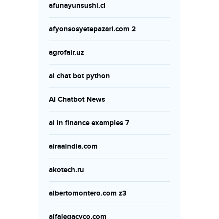
afunayunsushi.cl
afyonsosyetepazari.com 2
agrofair.uz
ai chat bot python
AI Chatbot News
ai in finance examples 7
airaaindia.com
akotech.ru
albertomontero.com z3
alfalegacyco.com