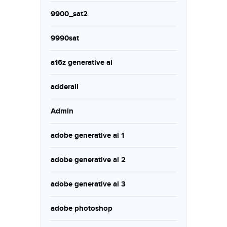
9900_sat2
9990sat
a16z generative ai
adderall
Admin
adobe generative ai 1
adobe generative ai 2
adobe generative ai 3
adobe photoshop