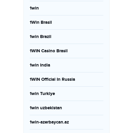
1win
1Win Brasil
1win Brazil
1WIN Casino Brasil
1win India
1WIN Official In Russia
1win Turkiye
1win uzbekistan
1win-azerbaycan.az