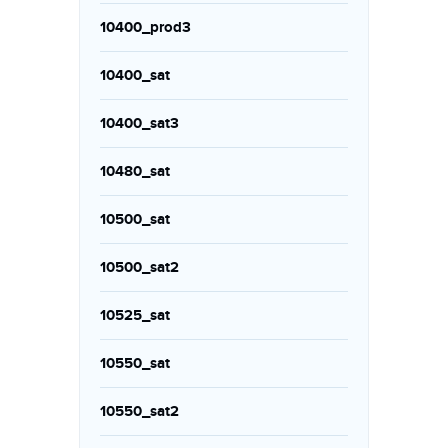
10400_prod3
10400_sat
10400_sat3
10480_sat
10500_sat
10500_sat2
10525_sat
10550_sat
10550_sat2