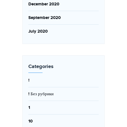
December 2020
September 2020
July 2020
Categories
!
! Без рубрики
1
10