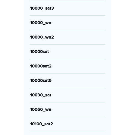
10000_sat3
10000_wa
10000_wa2
10000sat
10000sat2
10000sat5
10030_sat
10060_wa
10100_sat2