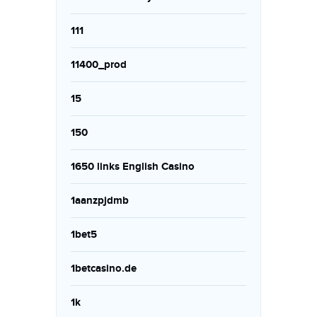
111
11400_prod
15
150
1650 links English Casino
1aanzpjdmb
1bet5
1betcasino.de
1k