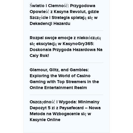
Światło i Ciemność: Przygodowa
Opowieść z Kasyna Revolut, gdzie
Szczęście i Strategia splatają się w
Dekadencji Hazardu
Rozpal swoje emocje z niekończącą
się ekscytacją w KasynoGry365:
Doskonała Przygoda Hazardowa Na
Cały Rok!
Glamour, Glitz, and Gambles:
Exploring the World of Casino
Gaming with Top Streamers in the
Online Entertainment Realm
Oszczędność i Wygoda: Minimalny
Depozyt 5 zł z Paysafecard – Nowa
Metoda na Wzbogacenie się w
Kasynie Online