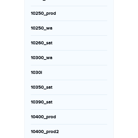
10250_prod
10250_wa
10260_sat
10300_wa
1030i
10350_sat
10390_sat
10400_prod
10400_prod2