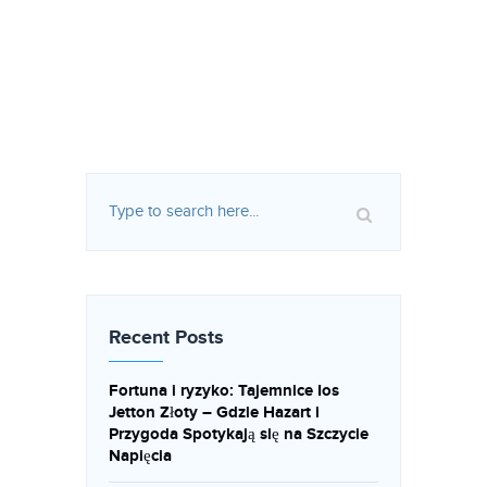
Recent Posts
Fortuna i ryzyko: Tajemnice Ios
Jetton Złoty – Gdzie Hazart i
Przygoda Spotykają się na Szczycie
Napięcia