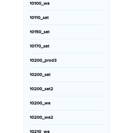
10100_wa
10110_sat
10150_sat
10170_sat
10200_prod3
10200_sat
10200_sat2
10200_wa
10200_wa2
10210_wa