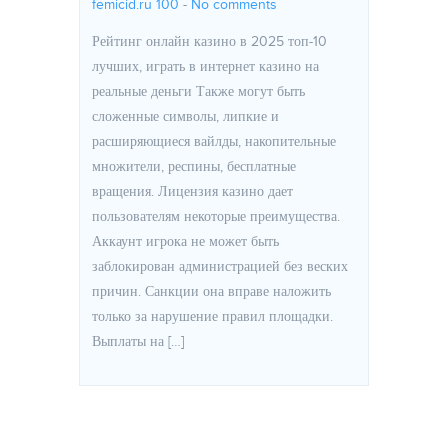
femicid.ru 100
-
No comments
Рейтинг онлайн казино в 2025 топ-10
лучших, играть в интернет казино на
реальные деньги Также могут быть
сложенные символы, липкие и
расширяющиеся вайлды, накопительные
множители, респины, бесплатные
вращения. Лицензия казино дает
пользователям некоторые преимущества.
Аккаунт игрока не может быть
заблокирован администрацией без веских
причин. Санкции она вправе наложить
только за нарушение правил площадки.
Выплаты на […]