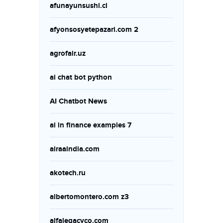
afunayunsushi.cl
afyonsosyetepazari.com 2
agrofair.uz
ai chat bot python
AI Chatbot News
ai in finance examples 7
airaaindia.com
akotech.ru
albertomontero.com z3
alfalegacyco.com