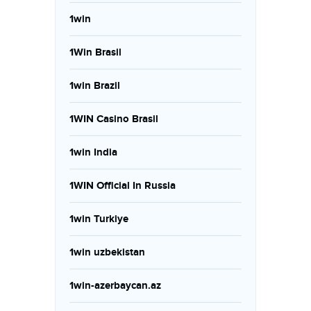
1win
1Win Brasil
1win Brazil
1WIN Casino Brasil
1win India
1WIN Official In Russia
1win Turkiye
1win uzbekistan
1win-azerbaycan.az