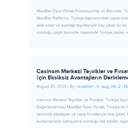
MostBet Oyun Portalı Promosyonlar ve Bonuslar: Tü
MostBet Platformu, Türkiye kapsamındaki sanat ortam
elde eden ve avantajlı teşvikleriyle öne çıkan bir bi
sunduğu çeşitli bonuslar sayesinde Türkiye pazarı al
Casinom Merkezi Teşvikler ve Fırsa
İçin Eksiksiz Avantajların Derinle
August 20, 2025 - By:
cssadmin
- In:
aug_mb_2
-
N
Casinom Merkezi Teşvikler ve Fırsatlar: Türkiye oyu
Değerlendirmesi MostBet Oyun Portalı, Türkiye’de f
tanınırlık yakalayan ve cazip fırsatlarıyla öne çıkan, f
kumarhanenin bahisçilere sunduğu bol ödüller sayes