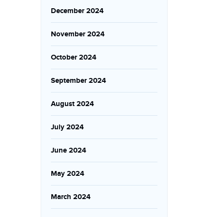
December 2024
November 2024
October 2024
September 2024
August 2024
July 2024
June 2024
May 2024
March 2024