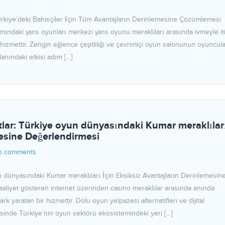
rkiye’deki Bahisçiler İçin Tüm Avantajların Derinlemesine Çözümlemesi
ındaki şans oyunları merkezi şans oyunu meraklıları arasında ivmeyle it
r hizmettir. Zengin eğlence çeşitliliği ve çevrimiçi oyun salonunun oyuncul
anındaki etkisi adım […]
tlar: Türkiye oyun dünyasındaki Kumar meraklılar
mesine Değerlendirmesi
o comments
n dünyasındaki Kumar meraklıları İçin Eksiksiz Avantajların Derinlemesin
aaliyet gösteren internet üzerinden casino meraklılar arasında anında
ark yaratan bir hizmettir. Dolu oyun yelpazesi alternatifleri ve dijital
inde Türkiye’nin oyun sektörü ekosistemindeki yeri […]