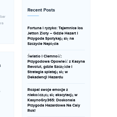
Recent Posts
ibar
ara
Fortuna i ryzyko: Tajemnice Ios
Jetton Złoty – Gdzie Hazart i
Przygoda Spotykają się na
Szczycie Napięcia
Światło i Ciemność:
Przygodowa Opowieść z Kasyna
ı
Revolut, gdzie Szczęście i
Strategia splatają się w
Dekadencji Hazardu
Rozpal swoje emocje z
e
niekończącą się ekscytacją w
KasynoGry365: Doskonała
Przygoda Hazardowa Na Cały
Rok!