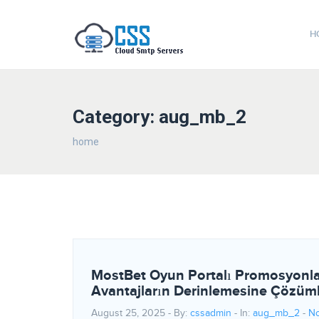
H
Category: aug_mb_2
home
MostBet Oyun Portalı Promosyonlar
Avantajların Derinlemesine Çözüm
August 25, 2025 - By:
cssadmin
- In:
aug_mb_2
-
N