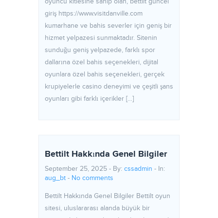
oyuncu kitlesine sahip olan, bettilt güncel
giriş https://www.visitdanville.com
kumarhane ve bahis severler için geniş bir
hizmet yelpazesi sunmaktadır. Sitenin
sunduğu geniş yelpazede, farklı spor
dallarına özel bahis seçenekleri, dijital
oyunlara özel bahis seçenekleri, gerçek
krupiyelerle casino deneyimi ve çeşitli şans
oyunları gibi farklı içerikler […]
Bettilt Hakkında Genel Bilgiler
September 25, 2025 - By:
cssadmin
- In:
aug_bt
-
No comments
Bettilt Hakkında Genel Bilgiler Bettilt oyun
sitesi, uluslararası alanda büyük bir