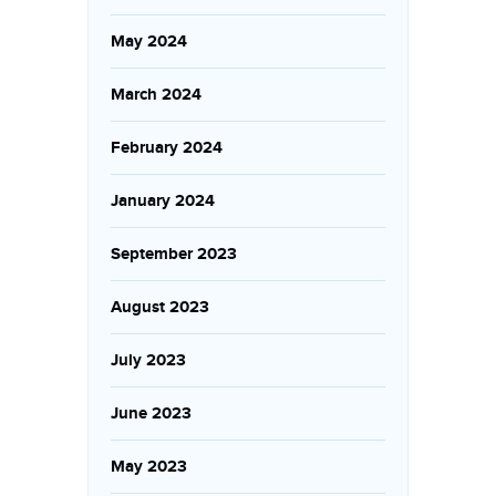
May 2024
March 2024
February 2024
January 2024
September 2023
August 2023
July 2023
June 2023
May 2023