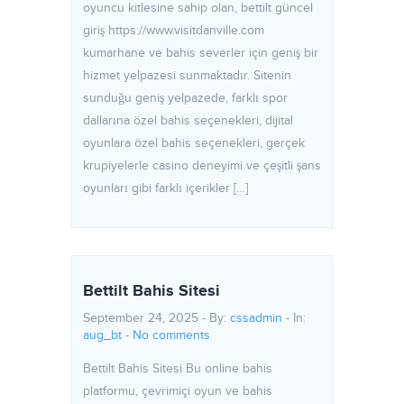
oyuncu kitlesine sahip olan, bettilt güncel
giriş https://www.visitdanville.com
kumarhane ve bahis severler için geniş bir
hizmet yelpazesi sunmaktadır. Sitenin
sunduğu geniş yelpazede, farklı spor
dallarına özel bahis seçenekleri, dijital
oyunlara özel bahis seçenekleri, gerçek
krupiyelerle casino deneyimi ve çeşitli şans
oyunları gibi farklı içerikler […]
Bettilt Bahis Sitesi
September 24, 2025 - By:
cssadmin
- In:
aug_bt
-
No comments
Bettilt Bahis Sitesi Bu online bahis
platformu, çevrimiçi oyun ve bahis