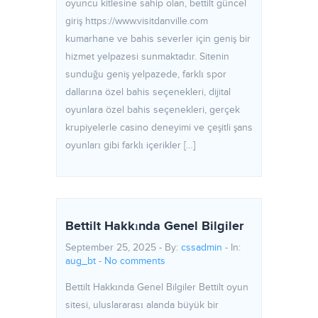
oyuncu kitlesine sahip olan, bettilt güncel
giriş https://www.visitdanville.com
kumarhane ve bahis severler için geniş bir
hizmet yelpazesi sunmaktadır. Sitenin
sunduğu geniş yelpazede, farklı spor
dallarına özel bahis seçenekleri, dijital
oyunlara özel bahis seçenekleri, gerçek
krupiyelerle casino deneyimi ve çeşitli şans
oyunları gibi farklı içerikler […]
Bettilt Hakkında Genel Bilgiler
September 25, 2025 - By:
cssadmin
- In:
aug_bt
-
No comments
Bettilt Hakkında Genel Bilgiler Bettilt oyun
sitesi, uluslararası alanda büyük bir