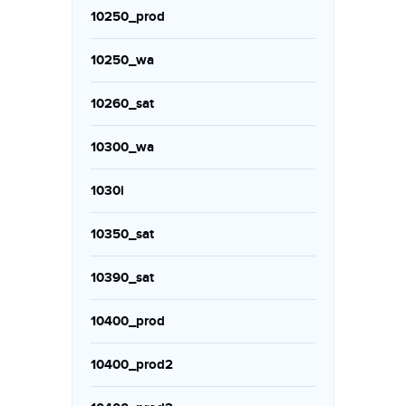
10250_prod
10250_wa
10260_sat
10300_wa
1030i
10350_sat
10390_sat
10400_prod
10400_prod2