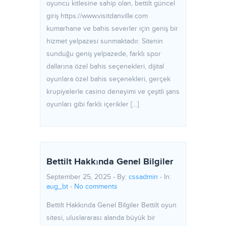
oyuncu kitlesine sahip olan, bettilt güncel
giriş https://www.visitdanville.com
kumarhane ve bahis severler için geniş bir
hizmet yelpazesi sunmaktadır. Sitenin
sunduğu geniş yelpazede, farklı spor
dallarına özel bahis seçenekleri, dijital
oyunlara özel bahis seçenekleri, gerçek
krupiyelerle casino deneyimi ve çeşitli şans
oyunları gibi farklı içerikler […]
Bettilt Hakkında Genel Bilgiler
September 25, 2025 - By:
cssadmin
- In:
aug_bt
-
No comments
Bettilt Hakkında Genel Bilgiler Bettilt oyun
sitesi, uluslararası alanda büyük bir