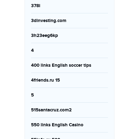
378i
3dinvesting.com
3h23eeg6kp
4
400 links English soccer tips
4friends.ru 15
5
515santacruz.com2
550 links English Casino