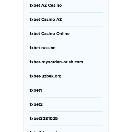
1xbet AZ Casino
1xbet Casino AZ
1xbet Casino Online
1xbet russian
1xbet-royxatdan-otish.com
1xbet-uzbek.org
1xbet1
1xbet2
1xbet3231025