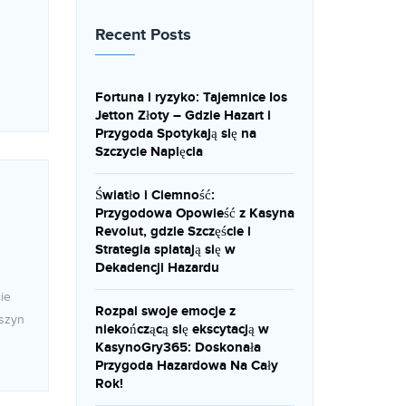
Recent Posts
Fortuna i ryzyko: Tajemnice Ios
Jetton Złoty – Gdzie Hazart i
Przygoda Spotykają się na
Szczycie Napięcia
Światło i Ciemność:
Przygodowa Opowieść z Kasyna
Revolut, gdzie Szczęście i
Strategia splatają się w
Dekadencji Hazardu
ie
Rozpal swoje emocje z
aszyn
niekończącą się ekscytacją w
KasynoGry365: Doskonała
Przygoda Hazardowa Na Cały
Rok!