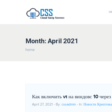
H
Month: April 2021
home
Как включить vt на виндовс 10 через
April 27, 2021 - By:
cssadmin
- In:
Новости Криптов