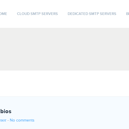
OME
CLOUD SMTP SERVERS
DEDICATED SMTP SERVERS
B
 bios
алют
-
No comments