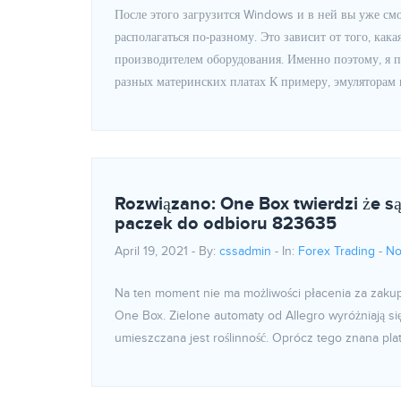
После этого загрузится Windows и в ней вы уже см
располагаться по-разному. Это зависит от того, как
производителем оборудования. Именно поэтому, я 
разных материнских платах К примеру, эмуляторам 
Rozwiązano: One Box twierdzi że są
paczek do odbioru 823635
April 19, 2021 - By:
cssadmin
- In:
Forex Trading
-
No
Na ten moment nie ma możliwości płacenia za zakup
One Box. Zielone automaty od Allegro wyróżniają si
umieszczana jest roślinność. Oprócz tego znana plat