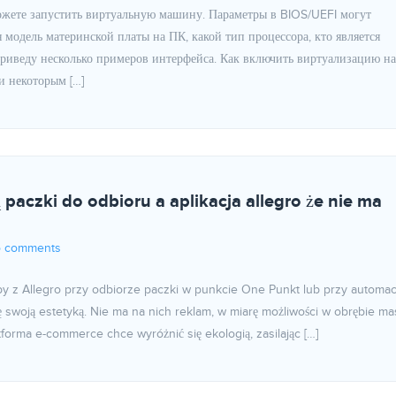
ожете запустить виртуальную машину. Параметры в BIOS/UEFI могут
ая модель материнской платы на ПК, какой тип процессора, кто является
приведу несколько примеров интерфейса. Как включить виртуализацию на
и некоторым […]
 paczki do odbioru a aplikacja allegro że nie ma
 comments
y z Allegro przy odbiorze paczki w punkcie One Punkt lub przy automac
ę swoją estetyką. Nie ma na nich reklam, w miarę możliwości w obrębie m
forma e-commerce chce wyróżnić się ekologią, zasilając […]