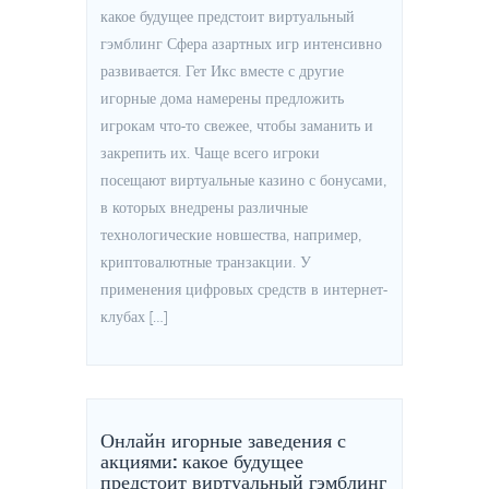
какое будущее предстоит виртуальный
гэмблинг Сфера азартных игр интенсивно
развивается. Гет Икс вместе с другие
игорные дома намерены предложить
игрокам что-то свежее, чтобы заманить и
закрепить их. Чаще всего игроки
посещают виртуальные казино с бонусами,
в которых внедрены различные
технологические новшества, например,
криптовалютные транзакции. У
применения цифровых средств в интернет-
клубах […]
Онлайн игорные заведения с
акциями: какое будущее
предстоит виртуальный гэмблинг