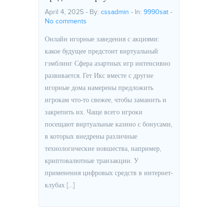
April 4, 2025 - By:
cssadmin
- In:
9990sat
-
No comments
Онлайн игорные заведения с акциями:
какое будущее предстоит виртуальный
гэмблинг Сфера азартных игр интенсивно
развивается. Гет Икс вместе с другие
игорные дома намерены предложить
игрокам что-то свежее, чтобы заманить и
закрепить их. Чаще всего игроки
посещают виртуальные казино с бонусами,
в которых внедрены различные
технологические новшества, например,
криптовалютные транзакции. У
применения цифровых средств в интернет-
клубах […]