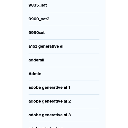
9835_sat
9900_sat2
9990sat
a16z generative ai
adderall
Admin
adobe generative ai 1
adobe generative ai 2
adobe generative ai 3