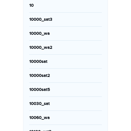
10
10000_sat3
10000_wa
10000_wa2
10000sat
10000sat2
10000sat5
10030_sat
10060_wa