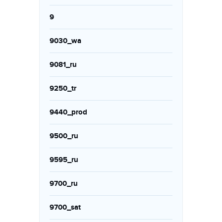
9
9030_wa
9081_ru
9250_tr
9440_prod
9500_ru
9595_ru
9700_ru
9700_sat