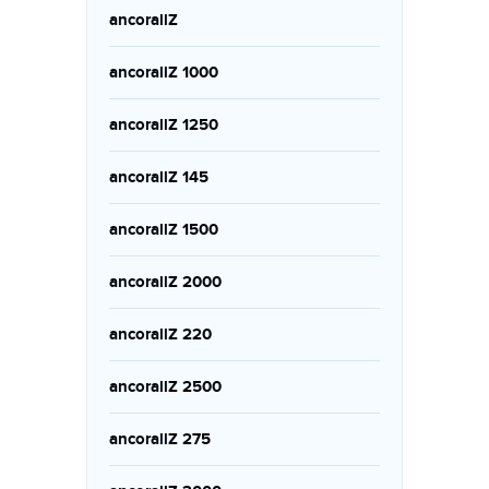
ancorallZ
ancorallZ 1000
ancorallZ 1250
ancorallZ 145
ancorallZ 1500
ancorallZ 2000
ancorallZ 220
ancorallZ 2500
ancorallZ 275