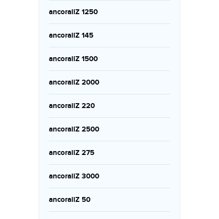
ancorallZ 1250
ancorallZ 145
ancorallZ 1500
ancorallZ 2000
ancorallZ 220
ancorallZ 2500
ancorallZ 275
ancorallZ 3000
ancorallZ 50