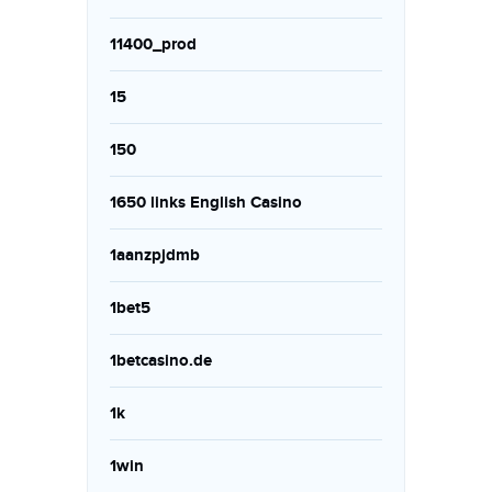
11400_prod
15
150
1650 links English Casino
1aanzpjdmb
1bet5
1betcasino.de
1k
1win