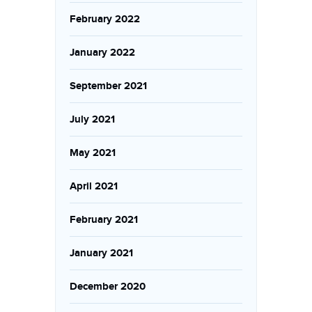
February 2022
January 2022
September 2021
July 2021
May 2021
April 2021
February 2021
January 2021
December 2020