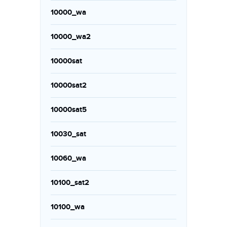
10000_wa
10000_wa2
10000sat
10000sat2
10000sat5
10030_sat
10060_wa
10100_sat2
10100_wa