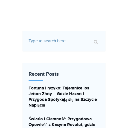
Recent Posts
Fortuna i ryzyko: Tajemnice Ios
Jetton Złoty – Gdzie Hazart i
Przygoda Spotykają się na Szczycie
Napięcia
Światło i Ciemność: Przygodowa
Opowieść z Kasyna Revolut, gdzie