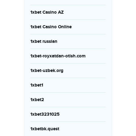
1xbet Casino AZ
1xbet Casino Online
1xbet russian
1xbet-royxatdan-otish.com
1xbet-uzbek.org
1xbet1
1xbet2
1xbet3231025
1xbetbk.quest