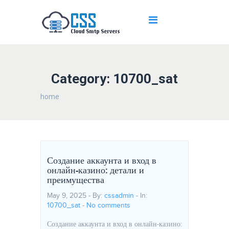
Category: 10700_sat
home
Создание аккаунта и вход в
онлайн-казино: детали и
преимущества
May 9, 2025 - By:
cssadmin
- In:
10700_sat
-
No comments
Создание аккаунта и вход в онлайн-казино: