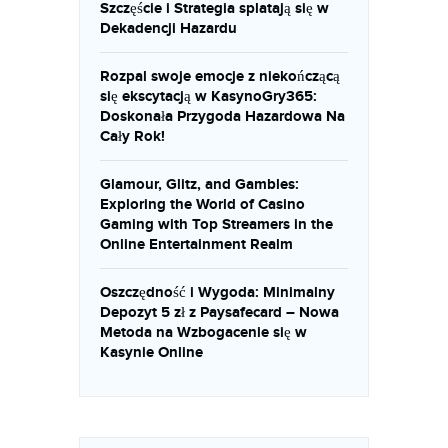
Szczęście i Strategia splatają się w
Dekadencji Hazardu
Rozpal swoje emocje z niekończącą
się ekscytacją w KasynoGry365:
Doskonała Przygoda Hazardowa Na
Cały Rok!
Glamour, Glitz, and Gambles:
Exploring the World of Casino
Gaming with Top Streamers in the
Online Entertainment Realm
Oszczędność i Wygoda: Minimalny
Depozyt 5 zł z Paysafecard – Nowa
Metoda na Wzbogacenie się w
Kasynie Online