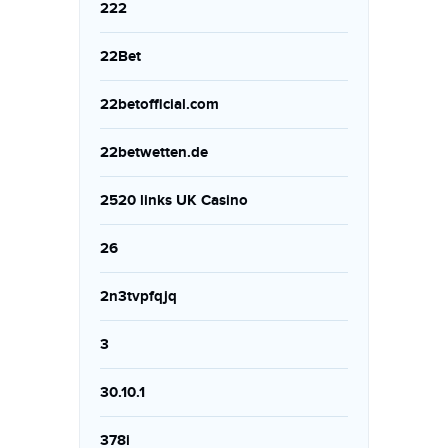
222
22Bet
22betofficial.com
22betwetten.de
2520 links UK Casino
26
2n3tvpfqjq
3
30.10.1
378i