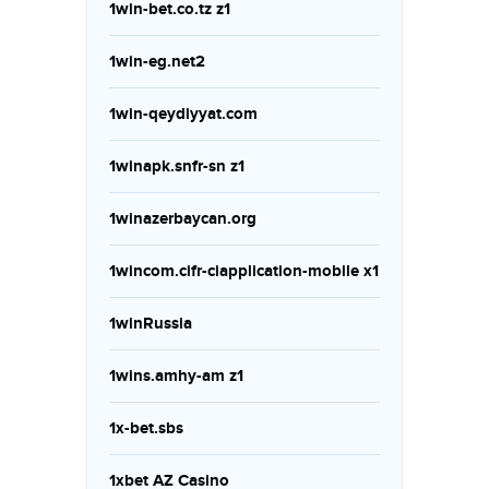
1win-bet.co.tz z1
1win-eg.net2
1win-qeydiyyat.com
1winapk.snfr-sn z1
1winazerbaycan.org
1wincom.cifr-ciapplication-mobile x1
1winRussia
1wins.amhy-am z1
1x-bet.sbs
1xbet AZ Casino