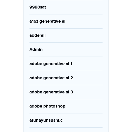
9990sat
a16z generative ai
adderall
Admin
adobe generative ai 1
adobe generative ai 2
adobe generative ai 3
adobe photoshop
afunayunsushi.cl