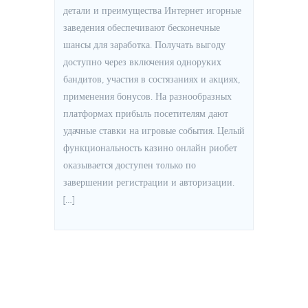
детали и преимущества Интернет игорные
заведения обеспечивают бесконечные
шансы для заработка. Получать выгоду
доступно через включения одноруких
бандитов, участия в состязаниях и акциях,
применения бонусов. На разнообразных
платформах прибыль посетителям дают
удачные ставки на игровые события. Целый
функциональность казино онлайн риобет
оказывается доступен только по
завершении регистрации и авторизации.
[…]