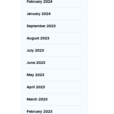
February 2024
January 2024
September 2023
August 2023
July 2023
June 2023
May 2023
April 2023
March 2023
February 2023