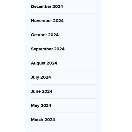
December 2024
November 2024
October 2024
September 2024
August 2024
July 2024
June 2024
May 2024
March 2024