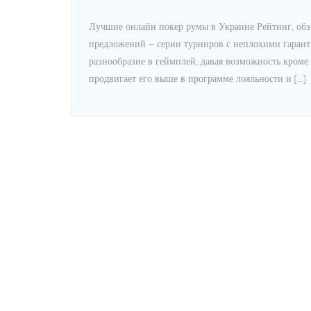
Лучшие онлайн покер румы в Украине Рейтинг, обз
предложений – серии турниров с неплохими гарант
разнообразие в геймплей, давая возможность кром
продвигает его выше в программе лояльности и […]