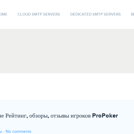
OME
CLOUD SMTP SERVERS
DEDICATED SMTP SERVERS
B
е Рейтинг, обзоры, отзывы игроков ProPoker
ru
-
No comments