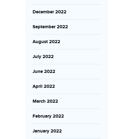
December 2022
September 2022
August 2022
July 2022
June 2022
April 2022
March 2022
February 2022
January 2022