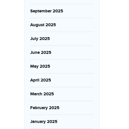
September 2025
August 2025
July 2025
June 2025
May 2025
April 2025
March 2025
February 2025
January 2025