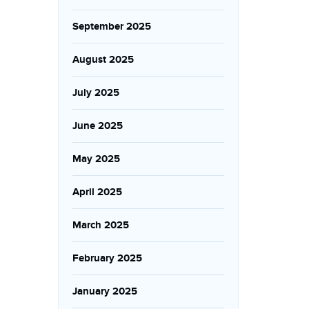
September 2025
August 2025
July 2025
June 2025
May 2025
April 2025
March 2025
February 2025
January 2025