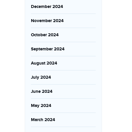
December 2024
November 2024
October 2024
September 2024
August 2024
July 2024
June 2024
May 2024
March 2024