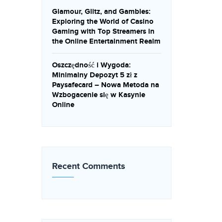
Glamour, Glitz, and Gambles:
Exploring the World of Casino
Gaming with Top Streamers in
the Online Entertainment Realm
Oszczędność i Wygoda:
Minimalny Depozyt 5 zł z
Paysafecard – Nowa Metoda na
Wzbogacenie się w Kasynie
Online
Recent Comments