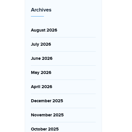
Archives
August 2026
July 2026
June 2026
May 2026
April 2026
December 2025
November 2025
October 2025