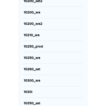
10200_sat2
10200_wa
10200_wa2
10210_wa
10250_prod
10250_wa
10260_sat
10300_wa
1030i
10350_sat