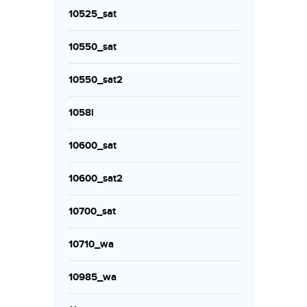
10525_sat
10550_sat
10550_sat2
1058i
10600_sat
10600_sat2
10700_sat
10710_wa
10985_wa