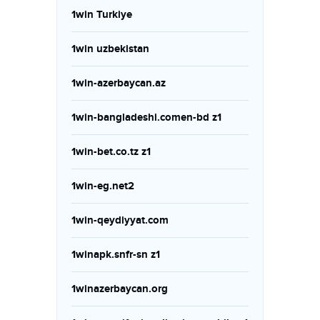
1win Turkiye
1win uzbekistan
1win-azerbaycan.az
1win-bangladeshi.comen-bd z1
1win-bet.co.tz z1
1win-eg.net2
1win-qeydiyyat.com
1winapk.snfr-sn z1
1winazerbaycan.org