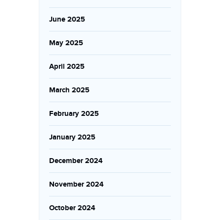
June 2025
May 2025
April 2025
March 2025
February 2025
January 2025
December 2024
November 2024
October 2024