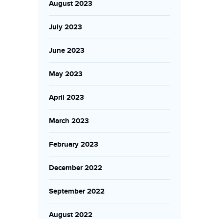
August 2023
July 2023
June 2023
May 2023
April 2023
March 2023
February 2023
December 2022
September 2022
August 2022