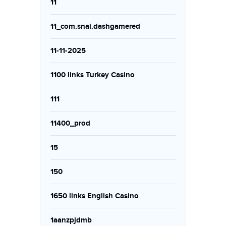
11
11_com.snai.dashgamered
11-11-2025
1100 links Turkey Casino
111
11400_prod
15
150
1650 links English Casino
1aanzpjdmb