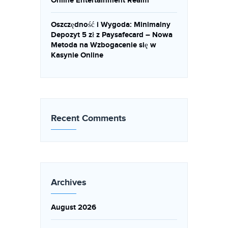
Online Entertainment Realm
Oszczędność i Wygoda: Minimalny
Depozyt 5 zł z Paysafecard – Nowa
Metoda na Wzbogacenie się w
Kasynie Online
Recent Comments
Archives
August 2026