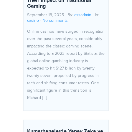
Their Impact on Traditional
Gaming
September 19, 2025 - By:
cssadmin
- In:
casino
-
No comments
Online casinos have surged in recognition
over the past several years, considerably
impacting the classic gaming scene.
According to a 2023 report by Statista, the
global online gambling industry is
expected to hit $127 billion by twenty
twenty-seven, propelled by progress in
tech and shifting consumer tastes. One
significant figure in this transition is
Richard […]
Kumarhanelerde Yapay Zeka ve