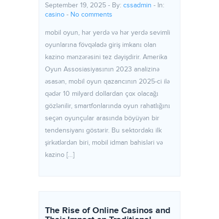
September 19, 2025 - By:
cssadmin
- In:
casino
-
No comments
mobil oyun, hər yerdə və hər yerdə sevimli
oyunlarına fövqəladə giriş imkanı olan
kazino mənzərəsini tez dəyişdirir. Amerika
Oyun Assosiasiyasının 2023 analizinə
əsasən, mobil oyun qazancının 2025-ci ilə
qədər 10 milyard dollardan çox olacağı
gözlənilir, smartfonlarında oyun rahatlığını
seçən oyunçular arasında böyüyən bir
tendensiyanı göstərir. Bu sektordakı ilk
şirkətlərdən biri, mobil idman bahisləri və
kazino […]
The Rise of Online Casinos and