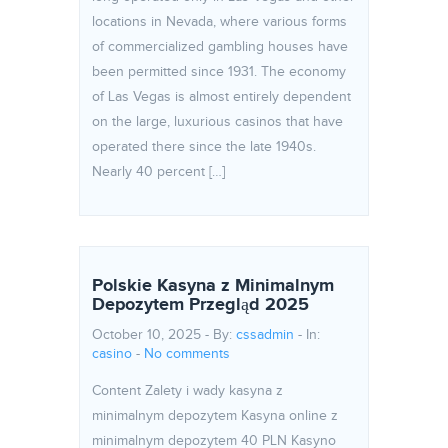
locations in Nevada, where various forms
of commercialized gambling houses have
been permitted since 1931. The economy
of Las Vegas is almost entirely dependent
on the large, luxurious casinos that have
operated there since the late 1940s.
Nearly 40 percent […]
Polskie Kasyna z Minimalnym
Depozytem Przegląd 2025
October 10, 2025 - By:
cssadmin
- In:
casino
-
No comments
Content Zalety i wady kasyna z
minimalnym depozytem Kasyna online z
minimalnym depozytem 40 PLN Kasyno