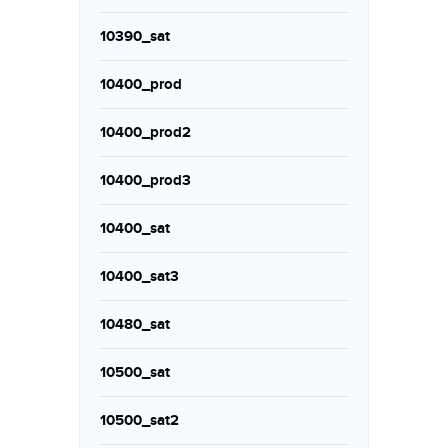
10390_sat
10400_prod
10400_prod2
10400_prod3
10400_sat
10400_sat3
10480_sat
10500_sat
10500_sat2