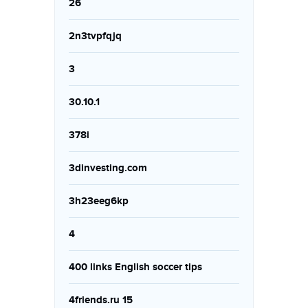
26
2n3tvpfqjq
3
30.10.1
378i
3dinvesting.com
3h23eeg6kp
4
400 links English soccer tips
4friends.ru 15