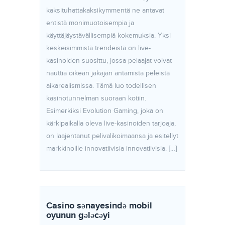
kaksituhattakaksikymmentä ne antavat
entistä monimuotoisempia ja
käyttäjäystävällisempiä kokemuksia. Yksi
keskeisimmistä trendeistä on live-
kasinoiden suosittu, jossa pelaajat voivat
nauttia oikean jakajan antamista peleistä
aikarealismissa. Tämä luo todellisen
kasinotunnelman suoraan kotiin.
Esimerkiksi Evolution Gaming, joka on
kärkipaikalla oleva live-kasinoiden tarjoaja,
on laajentanut pelivalikoimaansa ja esitellyt
markkinoille innovatiivisia innovatiivisia. […]
Casino sənayesində mobil
oyunun gələcəyi