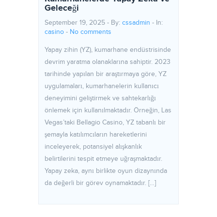
Geleceği
September 19, 2025 - By:
cssadmin
- In:
casino
-
No comments
Yapay zihin (YZ), kumarhane endüstrisinde
devrim yaratma olanaklarına sahiptir. 2023
tarihinde yapılan bir araştırmaya göre, YZ
uygulamaları, kumarhanelerin kullanıcı
deneyimini geliştirmek ve sahtekarlığı
önlemek için kullanılmaktadır. Örneğin, Las
Vegas’taki Bellagio Casino, YZ tabanlı bir
şemayla katılımcıların hareketlerini
inceleyerek, potansiyel alışkanlık
belirtilerini tespit etmeye uğraşmaktadır.
Yapay zeka, aynı birlikte oyun dizaynında
da değerli bir görev oynamaktadır. […]