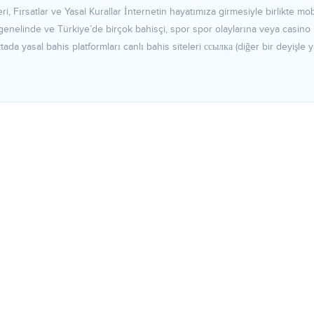
ri, Fırsatlar ve Yasal Kurallar İnternetin hayatımıza girmesiyle birlikte mob
 genelinde ve Türkiye’de birçok bahisçi, spor spor olaylarına veya casino
a yasal bahis platformları canlı bahis siteleri ссылка (diğer bir deyişle y