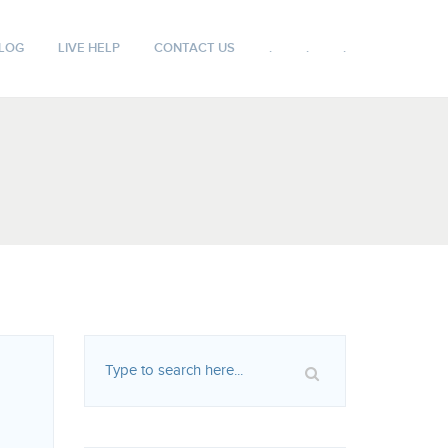
LOG
LIVE HELP
CONTACT US
.
.
.