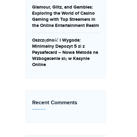
Glamour, Glitz, and Gambles:
Exploring the World of Casino
Gaming with Top Streamers in
the Online Entertainment Realm
Oszczędność i Wygoda:
Minimalny Depozyt 5 zł z
Paysafecard – Nowa Metoda na
Wzbogacenie się w Kasynie
Online
Recent Comments