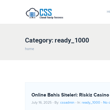
H
Category: ready_1000
home
Online Bahis Siteleri: Riskiz Casino 
July 16, 2025 - By:
cssadmin
- In:
ready_1000
-
No 