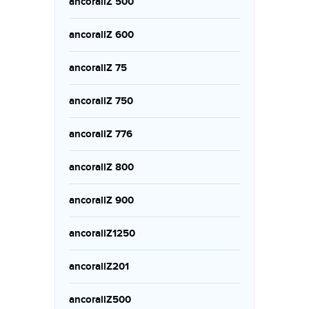
ancorallZ 500
ancorallZ 600
ancorallZ 75
ancorallZ 750
ancorallZ 776
ancorallZ 800
ancorallZ 900
ancorallZ1250
ancorallZ201
ancorallZ500