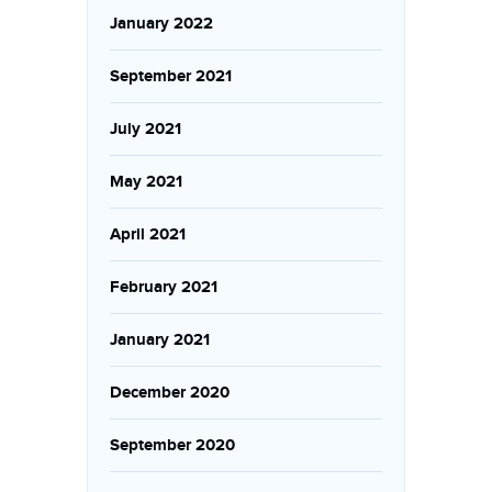
January 2022
September 2021
July 2021
May 2021
April 2021
February 2021
January 2021
December 2020
September 2020