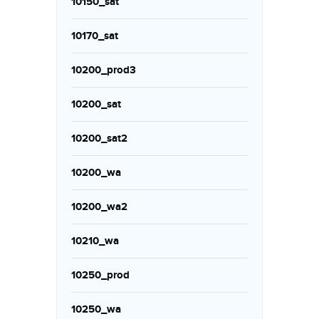
10150_sat
10170_sat
10200_prod3
10200_sat
10200_sat2
10200_wa
10200_wa2
10210_wa
10250_prod
10250_wa