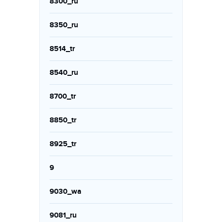
8300_ru
8350_ru
8514_tr
8540_ru
8700_tr
8850_tr
8925_tr
9
9030_wa
9081_ru