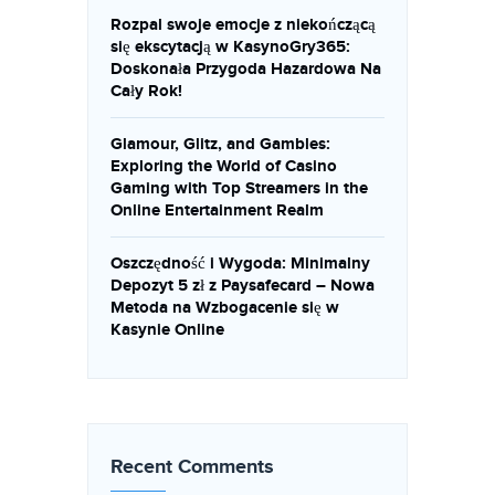
Rozpal swoje emocje z niekończącą
się ekscytacją w KasynoGry365:
Doskonała Przygoda Hazardowa Na
Cały Rok!
Glamour, Glitz, and Gambles:
Exploring the World of Casino
Gaming with Top Streamers in the
Online Entertainment Realm
Oszczędność i Wygoda: Minimalny
Depozyt 5 zł z Paysafecard – Nowa
Metoda na Wzbogacenie się w
Kasynie Online
Recent Comments