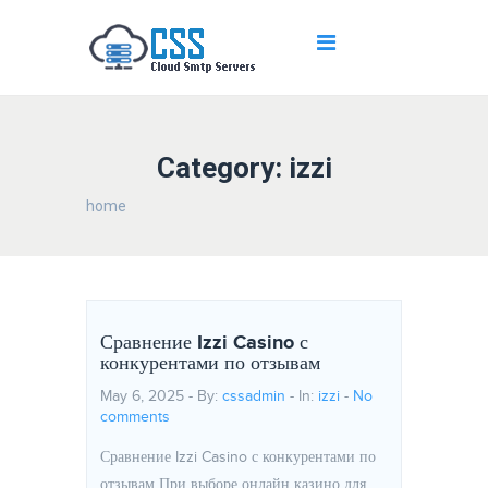
Category: izzi
home
Сравнение Izzi Casino с
конкурентами по отзывам
May 6, 2025 - By:
cssadmin
- In:
izzi
-
No
comments
Сравнение Izzi Casino с конкурентами по
отзывам При выборе онлайн казино для