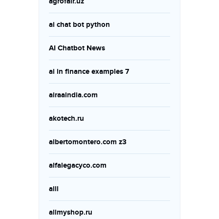
agrofair.uz
ai chat bot python
AI Chatbot News
ai in finance examples 7
airaaindia.com
akotech.ru
albertomontero.com z3
alfalegacyco.com
alll
allmyshop.ru