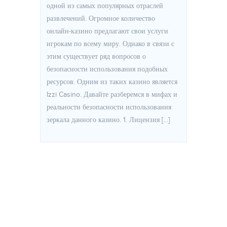
одной из самых популярных отраслей
развлечений. Огромное количество
онлайн-казино предлагают свои услуги
игрокам по всему миру. Однако в связи с
этим существует ряд вопросов о
безопасности использования подобных
ресурсов. Одним из таких казино является
Izzi Casino. Давайте разберемся в мифах и
реальности безопасности использования
зеркала данного казино. 1. Лицензия […]