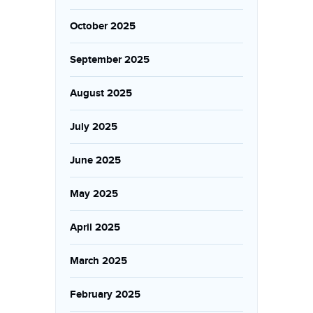
October 2025
September 2025
August 2025
July 2025
June 2025
May 2025
April 2025
March 2025
February 2025