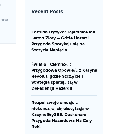
t
Recent Posts
 bisa
Fortuna i ryzyko: Tajemnice Ios
Jetton Złoty – Gdzie Hazart i
Przygoda Spotykają się na
Szczycie Napięcia
Światło i Ciemność:
Przygodowa Opowieść z Kasyna
Revolut, gdzie Szczęście i
Strategia splatają się w
Dekadencji Hazardu
Rozpal swoje emocje z
niekończącą się ekscytacją w
KasynoGry365: Doskonała
Przygoda Hazardowa Na Cały
Rok!