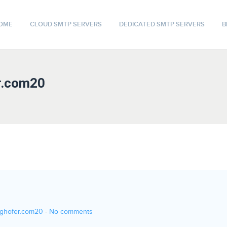
OME
CLOUD SMTP SERVERS
DEDICATED SMTP SERVERS
B
r.com20
ghofer.com20
-
No comments