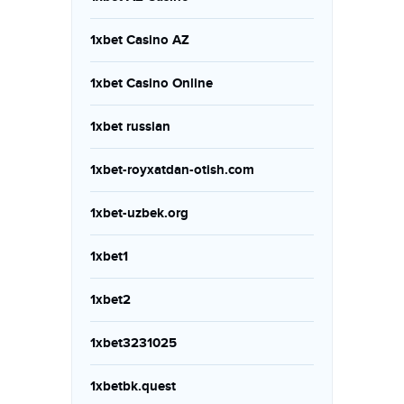
1xbet Casino AZ
1xbet Casino Online
1xbet russian
1xbet-royxatdan-otish.com
1xbet-uzbek.org
1xbet1
1xbet2
1xbet3231025
1xbetbk.quest