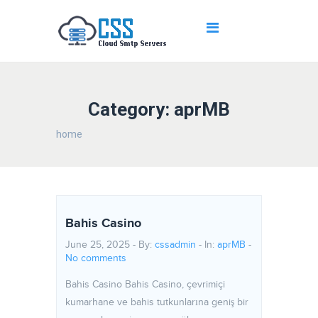
Category: aprMB
home
Bahis Casino
June 25, 2025 - By:
cssadmin
- In:
aprMB
-
No comments
Bahis Casino Bahis Casino, çevrimiçi
kumarhane ve bahis tutkunlarına geniş bir