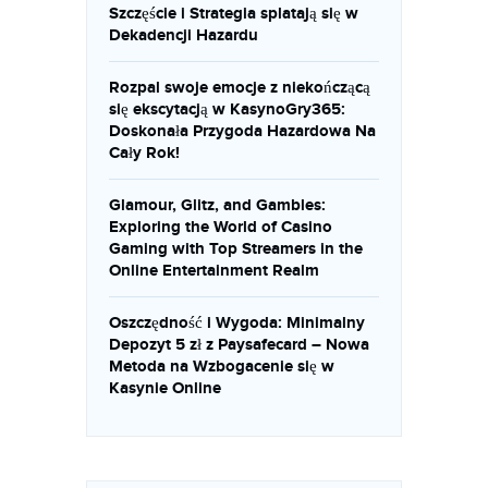
Szczęście i Strategia splatają się w
Dekadencji Hazardu
Rozpal swoje emocje z niekończącą
się ekscytacją w KasynoGry365:
Doskonała Przygoda Hazardowa Na
Cały Rok!
Glamour, Glitz, and Gambles:
Exploring the World of Casino
Gaming with Top Streamers in the
Online Entertainment Realm
Oszczędność i Wygoda: Minimalny
Depozyt 5 zł z Paysafecard – Nowa
Metoda na Wzbogacenie się w
Kasynie Online