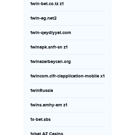
1win-bet.co.tz z1
1win-eg.net2
1win-qeydiyyat.com
1winapk.snfr-sn z1
1winazerbaycan.org
1wincom.cifr-ciapplication-mobile x1
1winRussia
1wins.amhy-am z1
1x-bet.sbs
1xbet AZ Casino