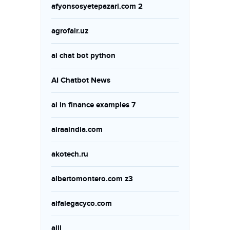
afyonsosyetepazari.com 2
agrofair.uz
ai chat bot python
AI Chatbot News
ai in finance examples 7
airaaindia.com
akotech.ru
albertomontero.com z3
alfalegacyco.com
alll