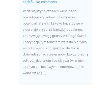
aprMB
-
No comments
W dzisiejszych czasach wiele osób
poszukuje sposobów na rozrywkę i
potencjalne zyski. Igrysko hazardowe w
sieci staje się coraz bardziej popularne,
zdobywając uwagę graczy z całego świata.
Fascynacja tym tematem wzrasta nie tylko
wśród nowych entuzjastów, ale także
doświadczonych weteranów, którzy pragną
odkryć, jakie tajemnice skrywa świat gier.
Jednym z kluczowych elementów, które
warto wziąć […]