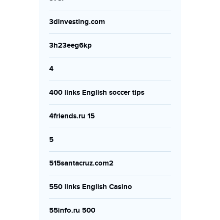
3dinvesting.com
3h23eeg6kp
4
400 links English soccer tips
4friends.ru 15
5
515santacruz.com2
550 links English Casino
55info.ru 500