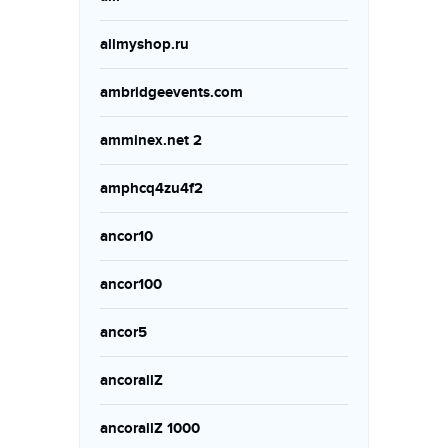
allmyshop.ru
ambridgeevents.com
amminex.net 2
amphcq4zu4f2
ancor10
ancor100
ancor5
ancorallZ
ancorallZ 1000