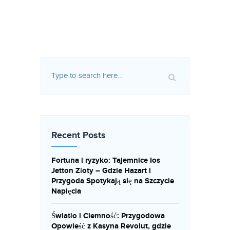
Recent Posts
Fortuna i ryzyko: Tajemnice Ios
Jetton Złoty – Gdzie Hazart i
Przygoda Spotykają się na Szczycie
Napięcia
Światło i Ciemność: Przygodowa
Opowieść z Kasyna Revolut, gdzie