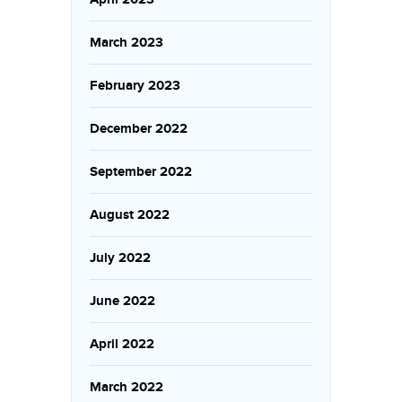
March 2023
February 2023
December 2022
September 2022
August 2022
July 2022
June 2022
April 2022
March 2022