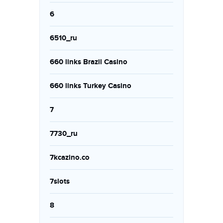
6
6510_ru
660 links Brazil Casino
660 links Turkey Casino
7
7730_ru
7kcazino.co
7slots
8