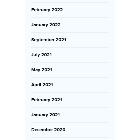
February 2022
January 2022
September 2021
July 2021
May 2021
April 2021
February 2021
January 2021
December 2020