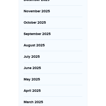
November 2025
October 2025
September 2025
August 2025
July 2025
June 2025
May 2025
April 2025
March 2025