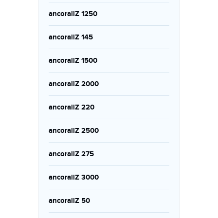
ancorallZ 1250
ancorallZ 145
ancorallZ 1500
ancorallZ 2000
ancorallZ 220
ancorallZ 2500
ancorallZ 275
ancorallZ 3000
ancorallZ 50