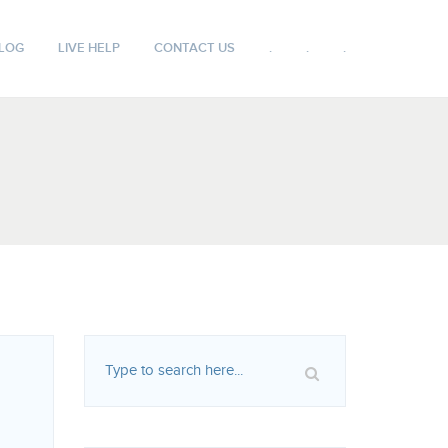
LOG
LIVE HELP
CONTACT US
.
.
.