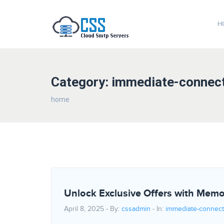
H
Category: immediate-connect
home
Unlock Exclusive Offers with Mem
April 8, 2025 - By:
cssadmin
- In:
immediate-connect