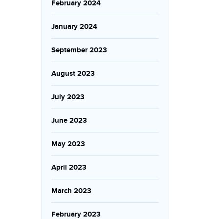
February 2024
January 2024
September 2023
August 2023
July 2023
June 2023
May 2023
April 2023
March 2023
February 2023