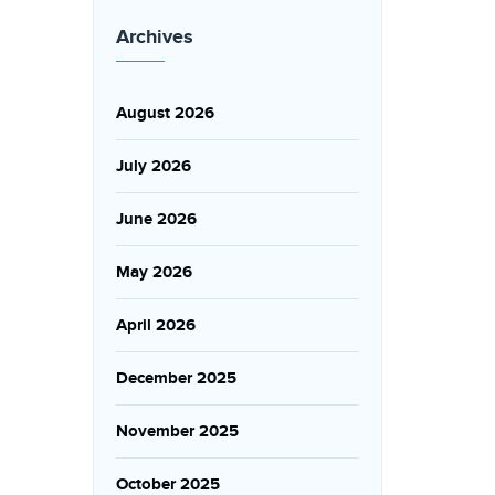
Archives
August 2026
July 2026
June 2026
May 2026
April 2026
December 2025
November 2025
October 2025