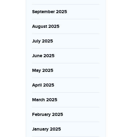
September 2025
August 2025
July 2025
June 2025
May 2025
April 2025
March 2025
February 2025
January 2025