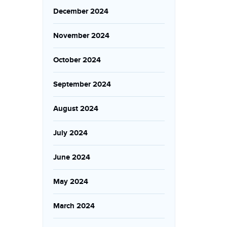
December 2024
November 2024
October 2024
September 2024
August 2024
July 2024
June 2024
May 2024
March 2024