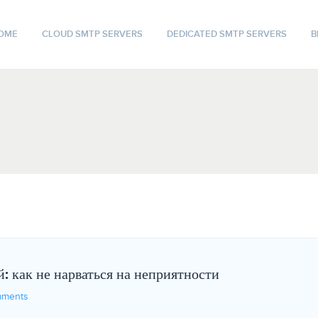
OME
CLOUD SMTP SERVERS
DEDICATED SMTP SERVERS
B
: как не нарваться на неприятности
mments