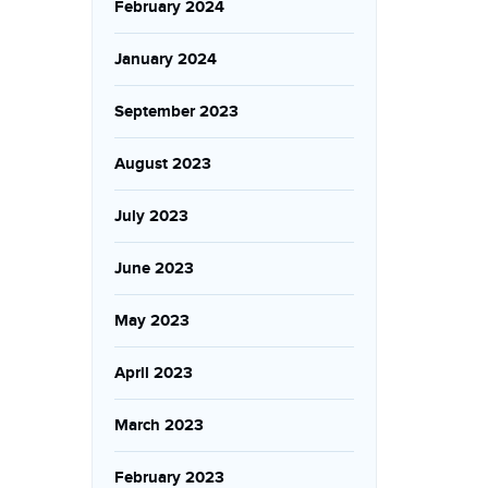
February 2024
January 2024
September 2023
August 2023
July 2023
June 2023
May 2023
April 2023
March 2023
February 2023