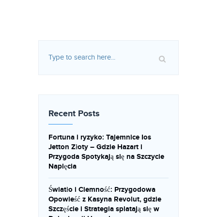
Recent Posts
Fortuna i ryzyko: Tajemnice Ios
Jetton Złoty – Gdzie Hazart i
Przygoda Spotykają się na Szczycie
Napięcia
Światło i Ciemność: Przygodowa
Opowieść z Kasyna Revolut, gdzie
Szczęście i Strategia splatają się w