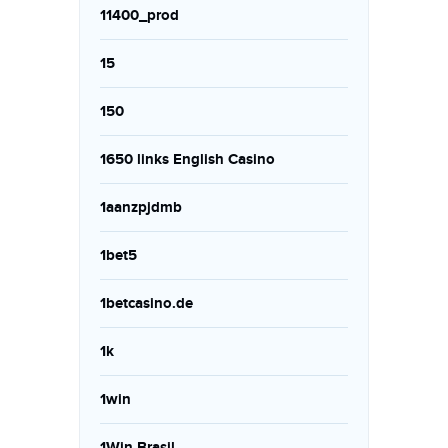
11400_prod
15
150
1650 links English Casino
1aanzpjdmb
1bet5
1betcasino.de
1k
1win
1Win Brasil