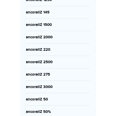
ancorallZ 145
ancorallZ 1500
ancorallZ 2000
ancorallZ 220
ancorallZ 2500
ancorallZ 275
ancorallZ 3000
ancorallZ 50
ancorallZ 50%