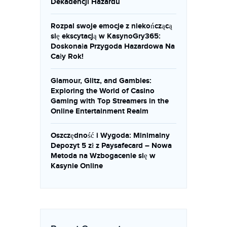
Dekadencji Hazardu
Rozpal swoje emocje z niekończącą
się ekscytacją w KasynoGry365:
Doskonała Przygoda Hazardowa Na
Cały Rok!
Glamour, Glitz, and Gambles:
Exploring the World of Casino
Gaming with Top Streamers in the
Online Entertainment Realm
Oszczędność i Wygoda: Minimalny
Depozyt 5 zł z Paysafecard – Nowa
Metoda na Wzbogacenie się w
Kasynie Online