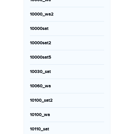
10000_wa2
10000sat
10000sat2
10000sat5
10030_sat
10060_wa
10100_sat2
10100_wa
10110_sat