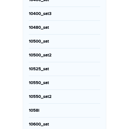
10400_sat3
10480_sat
10500_sat
10500_sat2
10525_sat
10550_sat
10550_sat2
1058i
10600_sat