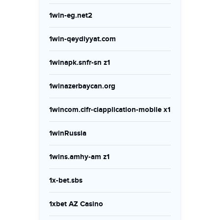
1win-eg.net2
1win-qeydiyyat.com
1winapk.snfr-sn z1
1winazerbaycan.org
1wincom.cifr-ciapplication-mobile x1
1winRussia
1wins.amhy-am z1
1x-bet.sbs
1xbet AZ Casino