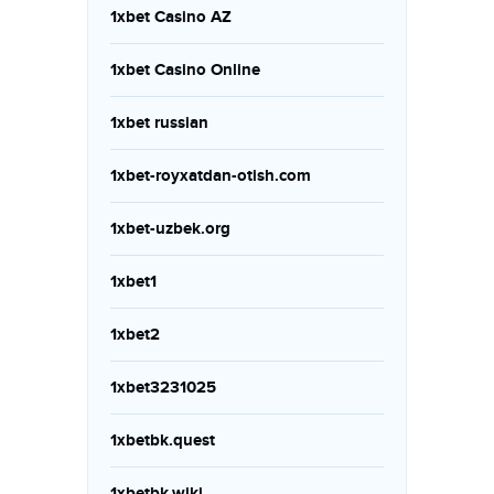
1xbet Casino AZ
1xbet Casino Online
1xbet russian
1xbet-royxatdan-otish.com
1xbet-uzbek.org
1xbet1
1xbet2
1xbet3231025
1xbetbk.quest
1xbetbk.wiki