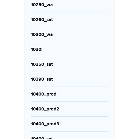
10250_wa
10260_sat
10300_wa
1030i
10350_sat
10390_sat
10400_prod
10400_prod2
10400_prod3
10400_sat