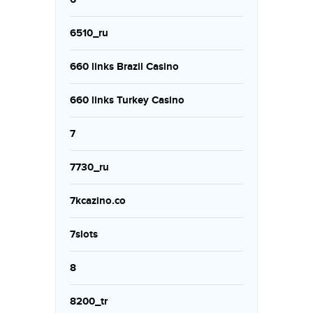
6510_ru
660 links Brazil Casino
660 links Turkey Casino
7
7730_ru
7kcazino.co
7slots
8
8200_tr