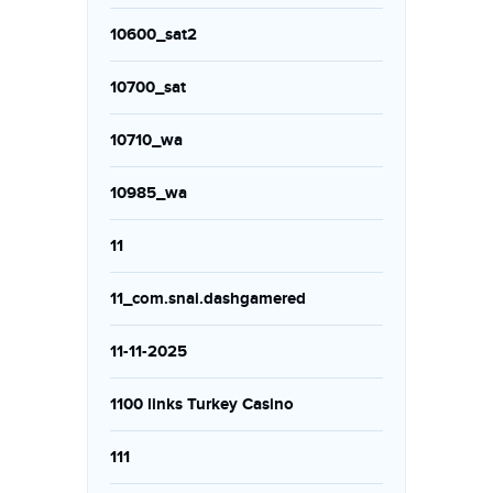
10600_sat2
10700_sat
10710_wa
10985_wa
11
11_com.snai.dashgamered
11-11-2025
1100 links Turkey Casino
111