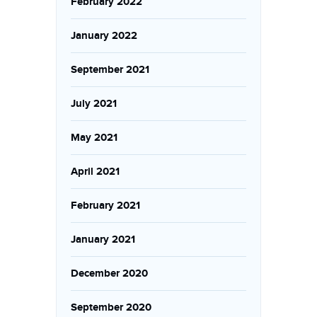
February 2022
January 2022
September 2021
July 2021
May 2021
April 2021
February 2021
January 2021
December 2020
September 2020