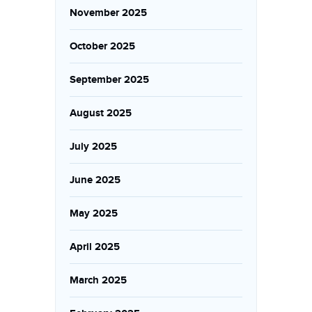
November 2025
October 2025
September 2025
August 2025
July 2025
June 2025
May 2025
April 2025
March 2025