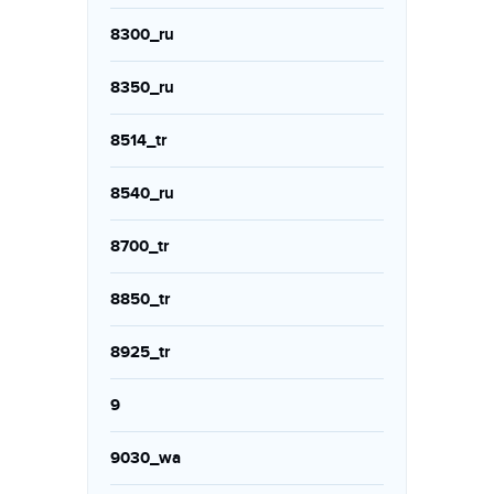
8300_ru
8350_ru
8514_tr
8540_ru
8700_tr
8850_tr
8925_tr
9
9030_wa