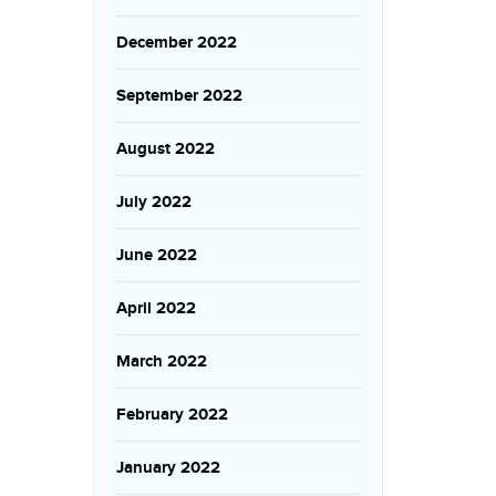
December 2022
September 2022
August 2022
July 2022
June 2022
April 2022
March 2022
February 2022
January 2022