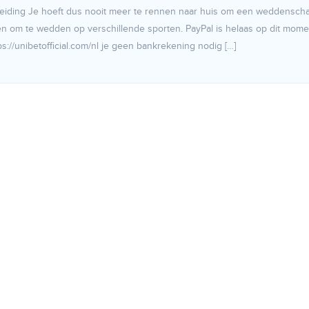
eiding Je hoeft dus nooit meer te rennen naar huis om een weddenscha
en om te wedden op verschillende sporten. PayPal is helaas op dit mome
ps://unibetofficial.com/nl je geen bankrekening nodig […]