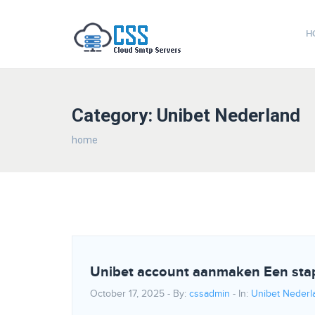
H
Category: Unibet Nederland
home
Unibet account aanmaken Een stap
October 17, 2025 - By:
cssadmin
- In:
Unibet Nederl