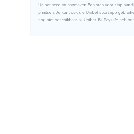
Unibet account aanmaken Een stap voor stap handl
plaatsen. Je kunt ook die Unibet sport app gebruik
nog niet beschikbaar bij Unibet. Bij Paysafe heb htt