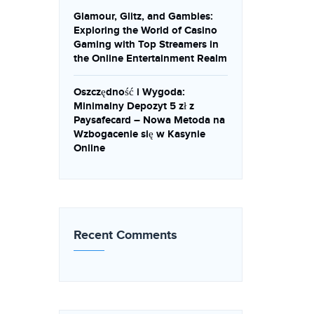
Glamour, Glitz, and Gambles:
Exploring the World of Casino
Gaming with Top Streamers in
the Online Entertainment Realm
Oszczędność i Wygoda:
Minimalny Depozyt 5 zł z
Paysafecard – Nowa Metoda na
Wzbogacenie się w Kasynie
Online
Recent Comments