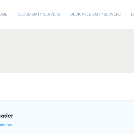
OME
CLOUD SMTP SERVERS
DEDICATED SMTP SERVERS
B
oader
mments