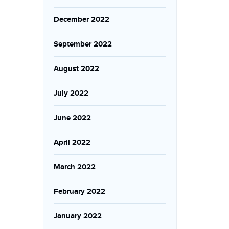
December 2022
September 2022
August 2022
July 2022
June 2022
April 2022
March 2022
February 2022
January 2022