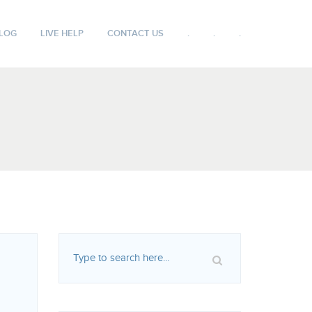
LOG
LIVE HELP
CONTACT US
.
.
.