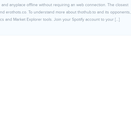
me and anyplace offline without requiring an web connection. The closest
 and erothots.co. To understand more about thothub.to and its opponents,
cs and Market Explorer tools. Join your Spotify account to your […]