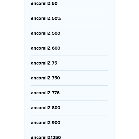
ancorallZ 50
ancorallZ 50%
ancorallZ 500
ancorallZ 600
ancorallZ 75
ancorallZ 750
ancorallZ 776
ancorallZ 800
ancorallZ 900
ancorallZ1250