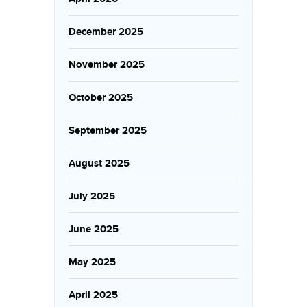
December 2025
November 2025
October 2025
September 2025
August 2025
July 2025
June 2025
May 2025
April 2025