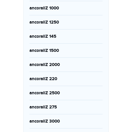
ancorallZ 1000
ancorallZ 1250
ancorallZ 145
ancorallZ 1500
ancorallZ 2000
ancorallZ 220
ancorallZ 2500
ancorallZ 275
ancorallZ 3000