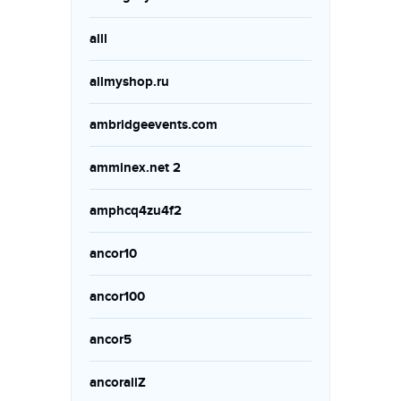
alll
allmyshop.ru
ambridgeevents.com
amminex.net 2
amphcq4zu4f2
ancor10
ancor100
ancor5
ancorallZ