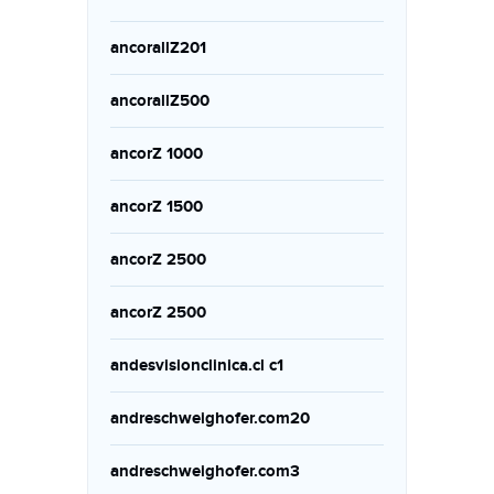
ancorallZ201
ancorallZ500
ancorZ 1000
ancorZ 1500
ancorZ 2500
ancorZ 2500
andesvisionclinica.cl c1
andreschweighofer.com20
andreschweighofer.com3