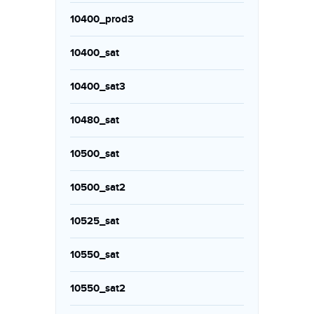
10400_prod3
10400_sat
10400_sat3
10480_sat
10500_sat
10500_sat2
10525_sat
10550_sat
10550_sat2