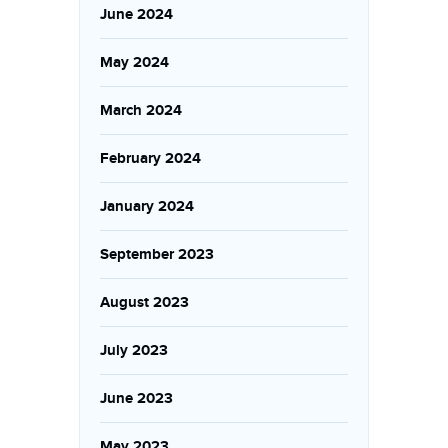
June 2024
May 2024
March 2024
February 2024
January 2024
September 2023
August 2023
July 2023
June 2023
May 2023