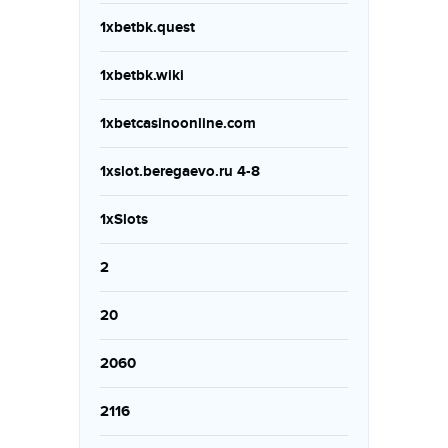
1xbetbk.quest
1xbetbk.wiki
1xbetcasinoonline.com
1xslot.beregaevo.ru 4-8
1xSlots
2
20
2060
2116