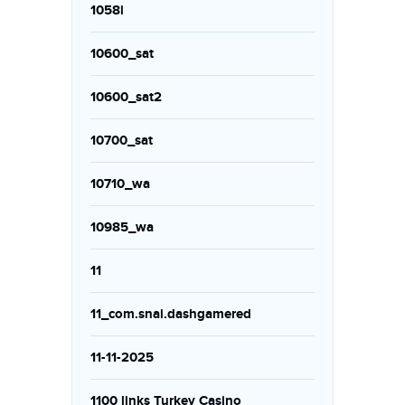
1058i
10600_sat
10600_sat2
10700_sat
10710_wa
10985_wa
11
11_com.snai.dashgamered
11-11-2025
1100 links Turkey Casino