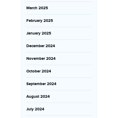
March 2025
February 2025
January 2025
December 2024
November 2024
October 2024
September 2024
August 2024
July 2024