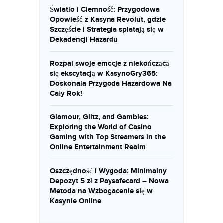
Światło i Ciemność: Przygodowa
Opowieść z Kasyna Revolut, gdzie
Szczęście i Strategia splatają się w
Dekadencji Hazardu
Rozpal swoje emocje z niekończącą
się ekscytacją w KasynoGry365:
Doskonała Przygoda Hazardowa Na
Cały Rok!
Glamour, Glitz, and Gambles:
Exploring the World of Casino
Gaming with Top Streamers in the
Online Entertainment Realm
Oszczędność i Wygoda: Minimalny
Depozyt 5 zł z Paysafecard – Nowa
Metoda na Wzbogacenie się w
Kasynie Online