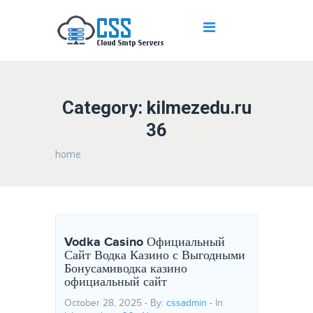
Category: kilmezedu.ru
36
home
Vodka Casino Официальный
Сайт Водка Казино с Выгодными
Бонусамиводка казино
официальный сайт
October 28, 2025 - By:
cssadmin
- In: