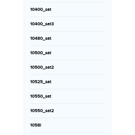
10400_sat
10400_sat3
10480_sat
10500_sat
10500_sat2
10525_sat
10550_sat
10550_sat2
1058i