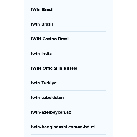
1Win Brasil
1win Brazil
1WIN Casino Brasil
1win India
1WIN Official In Russia
1win Turkiye
1win uzbekistan
1win-azerbaycan.az
1win-bangladeshi.comen-bd z1