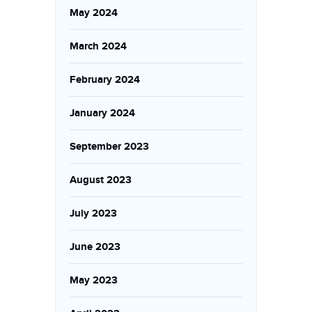
May 2024
March 2024
February 2024
January 2024
September 2023
August 2023
July 2023
June 2023
May 2023