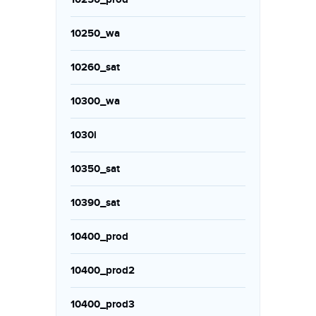
10250_wa
10260_sat
10300_wa
1030i
10350_sat
10390_sat
10400_prod
10400_prod2
10400_prod3