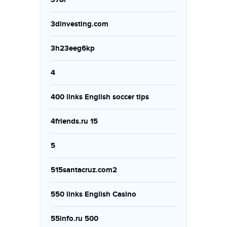
3dinvesting.com
3h23eeg6kp
4
400 links English soccer tips
4friends.ru 15
5
515santacruz.com2
550 links English Casino
55info.ru 500