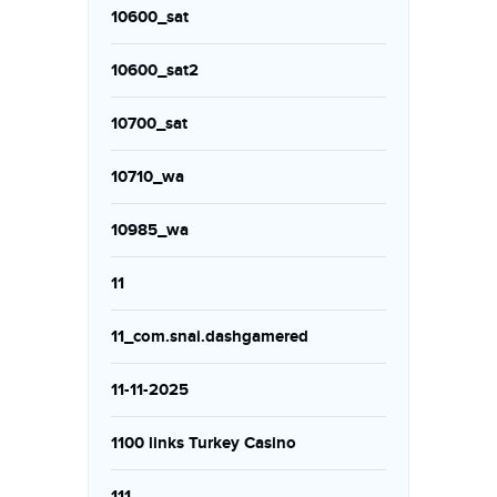
10600_sat
10600_sat2
10700_sat
10710_wa
10985_wa
11
11_com.snai.dashgamered
11-11-2025
1100 links Turkey Casino
111