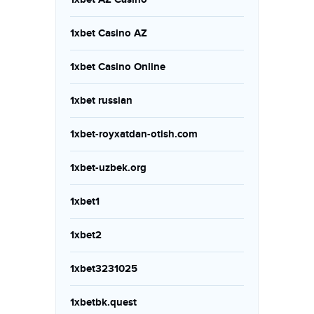
1xbet Casino AZ
1xbet Casino Online
1xbet russian
1xbet-royxatdan-otish.com
1xbet-uzbek.org
1xbet1
1xbet2
1xbet3231025
1xbetbk.quest