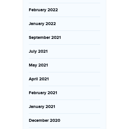
February 2022
January 2022
September 2021
July 2021
May 2021
April 2021
February 2021
January 2021
December 2020