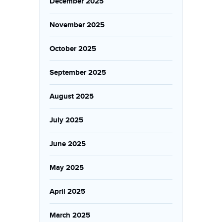
December 2025
November 2025
October 2025
September 2025
August 2025
July 2025
June 2025
May 2025
April 2025
March 2025