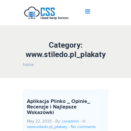
Category:
www.stiledo.pl_plakaty
home
Aplikacja Plinko _ Opinie_
Recenzje i Najlepsze
Wskazówki
May 22, 2025 - By:
cssadmin
- In:
www.stiledo.pl_plakaty
-
No comments