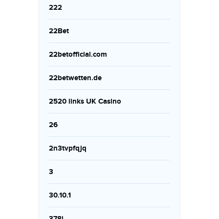
222
22Bet
22betofficial.com
22betwetten.de
2520 links UK Casino
26
2n3tvpfqjq
3
30.10.1
378i