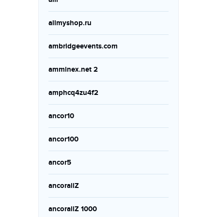
allmyshop.ru
ambridgeevents.com
amminex.net 2
amphcq4zu4f2
ancor10
ancor100
ancor5
ancorallZ
ancorallZ 1000