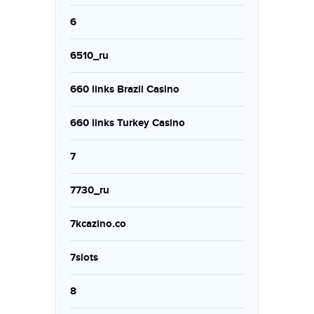
6
6510_ru
660 links Brazil Casino
660 links Turkey Casino
7
7730_ru
7kcazino.co
7slots
8