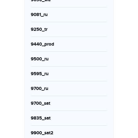
9081_ru
9250_tr
9440_prod
9500_ru
9595_ru
9700_ru
9700_sat
9835_sat
9900_sat2