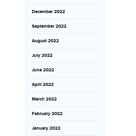
December 2022
September 2022
August 2022
July 2022
June 2022
April 2022
March 2022
February 2022
January 2022