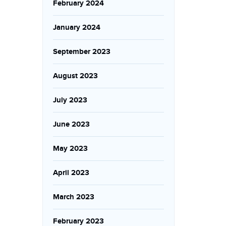
February 2024
January 2024
September 2023
August 2023
July 2023
June 2023
May 2023
April 2023
March 2023
February 2023