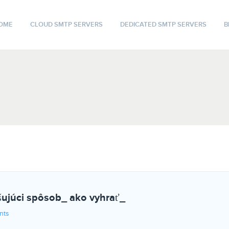
OME
CLOUD SMTP SERVERS
DEDICATED SMTP SERVERS
B
ušujúci spôsob_ ako vyhrať_
nts