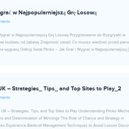
ygrać w Najpopularniejszą Grę Losową
ments
i Wygrać w Najpopularniejszą Grę Losową Przygotowanie do Rozgrywki w
nie budżetu na zabawę Znajomość zasad: Co musisz wiedzieć przed pier
na wygraną Odkryj Świat Plinko – Jak Grać i Wygrać w Najpopularniejszą [
UK – Strategies_ Tips_ and Top Sites to Play_2
ments
 UK – Strategies, Tips, and Top Sites to Play Understanding Plinko Mech
s and Determination of Winnings The Role of Chance and Strategy in
inko Experience Bankroll Management Techniques to Avoid Losses Disco