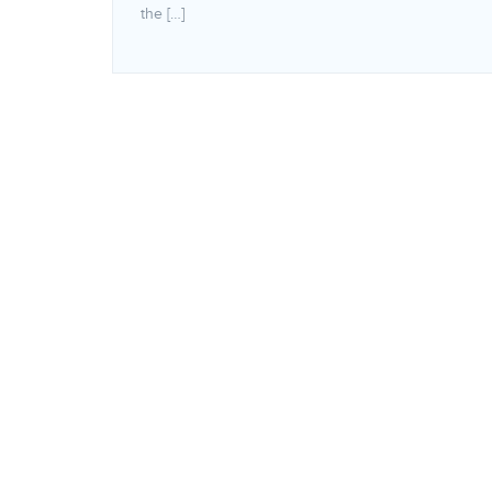
the […]