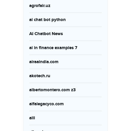
agrofair.uz
ai chat bot python
AI Chatbot News
ai in finance examples 7
airaaindia.com
akotech.ru
albertomontero.com z3
alfalegacyco.com
alll