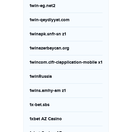
1win-eg.net2
1win-qeydiyyat.com
1winapk.snfr-sn z1
1winazerbaycan.org
1wincom.cifr-ciapplication-mobile x1
1winRussia
1wins.amhy-am z1
1x-bet.sbs
1xbet AZ Casino