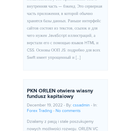
внутренняя часть — бэкенд. Это серверная
часть приложения, в которой обычно
хранятся базы данных. Раньше интерфейс
сайтов состоял из текстов, ссылок и для
чего нужен JavaScript иллюстраций, а
верстали его с помощью языков HTML и
CSS. Основы ООП JS: подробно для всех
Swift имеет упрощенный и […]
PKN ORLEN otwiera własny
fundusz kapitałowy
December 19, 2022 - By:
cssadmin
- In:
Forex Trading
-
No comments
Działamy z pasją i stale poszukujemy
nowych możliwości rozwoju. ORLEN VC