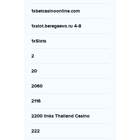
1xbetcasinoonline.com
1xslot.beregaevo.ru 4-8
1xSlots
2
20
2060
2116
2200 links Thailand Casino
222