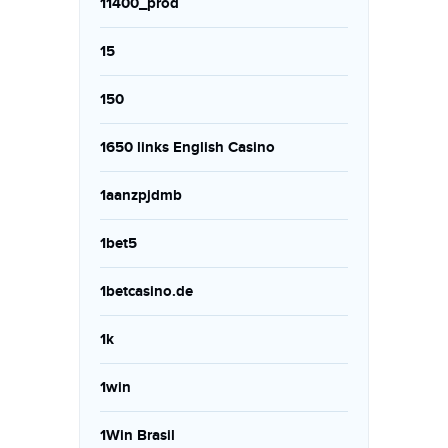
11400_prod
15
150
1650 links English Casino
1aanzpjdmb
1bet5
1betcasino.de
1k
1win
1Win Brasil