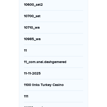
10600_sat2
10700_sat
10710_wa
10985_wa
11
11_com.snai.dashgamered
11-11-2025
1100 links Turkey Casino
111