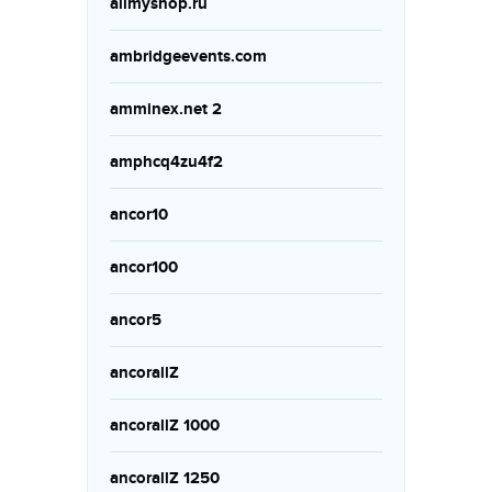
allmyshop.ru
ambridgeevents.com
amminex.net 2
amphcq4zu4f2
ancor10
ancor100
ancor5
ancorallZ
ancorallZ 1000
ancorallZ 1250