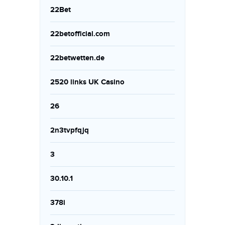
22Bet
22betofficial.com
22betwetten.de
2520 links UK Casino
26
2n3tvpfqjq
3
30.10.1
378i