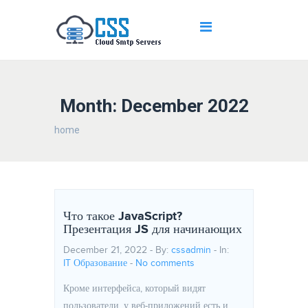
Month: December 2022
home
Что такое JavaScript?
Презентация JS для начинающих
December 21, 2022 - By:
cssadmin
- In:
IT Образование
-
No comments
Кроме интерфейса, который видят
пользователи, у веб-приложений есть и