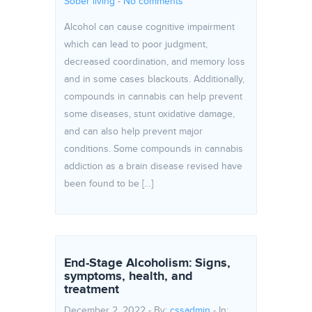
Sober living
-
No comments
Alcohol can cause cognitive impairment
which can lead to poor judgment,
decreased coordination, and memory loss
and in some cases blackouts. Additionally,
compounds in cannabis can help prevent
some diseases, stunt oxidative damage,
and can also help prevent major
conditions. Some compounds in cannabis
addiction as a brain disease revised have
been found to be […]
End-Stage Alcoholism: Signs,
symptoms, health, and
treatment
December 2, 2022 - By:
cssadmin
- In: