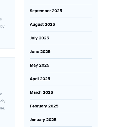
September 2025
es
August 2025
 by
July 2025
June 2025
May 2025
April 2025
March 2025
ne
ały
February 2025
ie,
January 2025