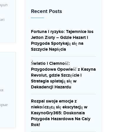
 oyun
Recent Posts
əri
Fortuna i ryzyko: Tajemnice Ios
Jetton Złoty – Gdzie Hazart i
Przygoda Spotykają się na
Szczycie Napięcia
Światło i Ciemność:
Przygodowa Opowieść z Kasyna
Revolut, gdzie Szczęście i
Strategia splatają się w
Dekadencji Hazardu
ия
Rozpal swoje emocje z
орые
niekończącą się ekscytacją w
KasynoGry365: Doskonała
Przygoda Hazardowa Na Cały
Rok!