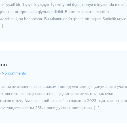
yyətli bir dəyişiklik yaşayır. İyirmi iyirmi üçdə, dünya miqyasında mobil
 göstərən proqnozlarla qiymətləndirildi. Bu artım əsasən smartfon
mək rahatlığına hesablanır. Bu təkamüldə fərqlənən bir rəqəm, Sadiqlik təşviql
…]
ино
-
No comments
сь за десятилетия, став важными инструментами для удержания и участ
х постоянное покровительство, предлагая такие льготы, как очки,
гласно отчету Американской игровой ассоциации 2023 года, казино, кот
ут увидеть рост на 25% в последующих посещениях. […]