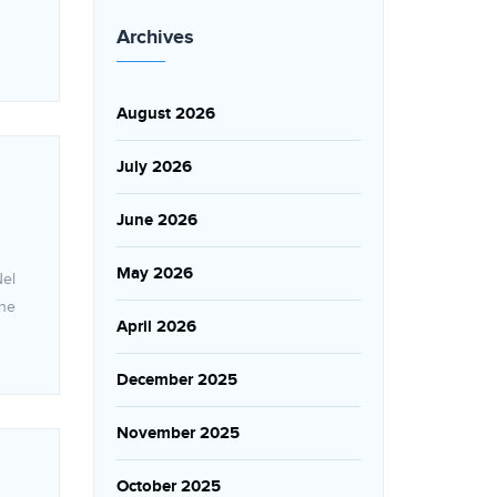
Archives
August 2026
July 2026
June 2026
May 2026
Nel
one
April 2026
December 2025
November 2025
October 2025