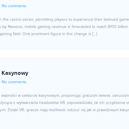
-
No comments
n the casino sector, permitting players to experience their beloved gam
s by Newzoo, mobile gaming revenue is forecasted to reach $100 billion
ming field. One prominent figure in this change is […]
ł Kasynowy
-
No comments
na ważności w sektorze kasynowym, proponując graczom świeże, zanurzo
łynąca z wytwarzania headsetów VR, zapowiedziała, że ich urządzenia st
ch. Dzięki VR, gracze mają możliwość odczuć się jak w prawdziwym kasyn