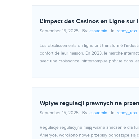
L’Impact des Casinos en Ligne sur l
September 15, 2025 - By:
cssadmin
- In:
ready_text
Les établissements en ligne ont transformé l’industr
confort de leur maison. En 2023, le marché internati
avec une croissance ininterrompue prévue dans les
Wpływ regulacji prawnych na prze
September 15, 2025 - By:
cssadmin
- In:
ready_text
Regulacje regulacyjne mają ważne znaczenie dla f
Ameryce, wdrożono nowe przepisy odnoszące się do 