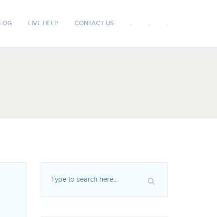
LOG
LIVE HELP
CONTACT US
.
.
.