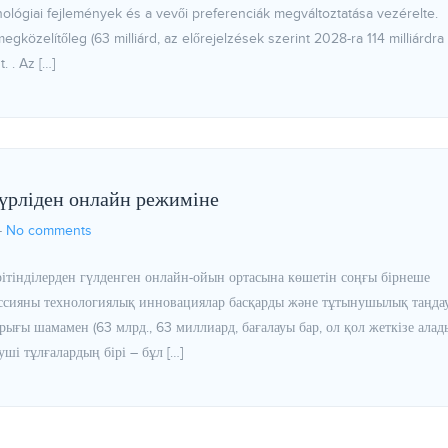
chnológiai fejlemények és a vevői preferenciák megváltoztatása vezérelte.
gközelítőleg (63 milliárd, az előrejelzések szerint 2028-ra 114 milliárdra
. . Az […]
үрліден онлайн режиміне
-
No comments
ітінділерден гүлденген онлайн-ойын ортасына көшетін соңғы бірнеше
рессияны технологиялық инновациялар басқарды және тұтынушылық таңда
ғы шамамен (63 млрд., 63 миллиард, бағалауы бар, ол қол жеткізе алады
ші тұлғалардың бірі – бұл […]