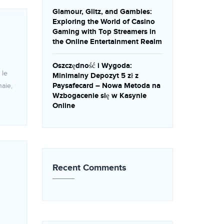
Glamour, Glitz, and Gambles:
Exploring the World of Casino
Gaming with Top Streamers in
the Online Entertainment Realm
Oszczędność i Wygoda:
 le
Minimalny Depozyt 5 zł z
Paysafecard – Nowa Metoda na
naie,
Wzbogacenie się w Kasynie
Online
Recent Comments