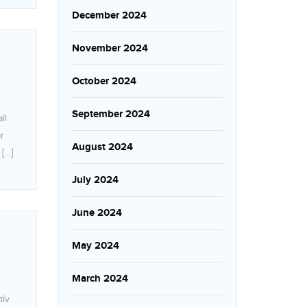
December 2024
November 2024
October 2024
September 2024
ll
r
August 2024
[…]
July 2024
June 2024
May 2024
March 2024
tív