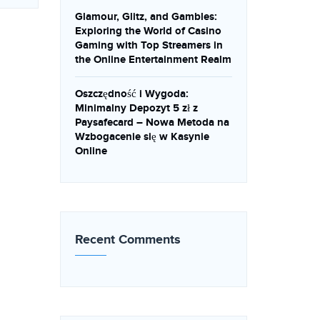
Glamour, Glitz, and Gambles:
Exploring the World of Casino
Gaming with Top Streamers in
the Online Entertainment Realm
Oszczędność i Wygoda:
Minimalny Depozyt 5 zł z
Paysafecard – Nowa Metoda na
Wzbogacenie się w Kasynie
Online
Recent Comments