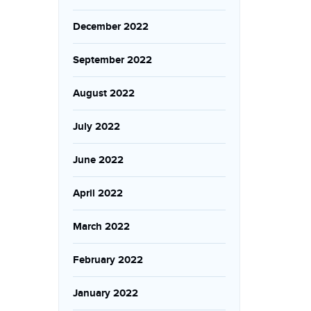
December 2022
September 2022
August 2022
July 2022
June 2022
April 2022
March 2022
February 2022
January 2022