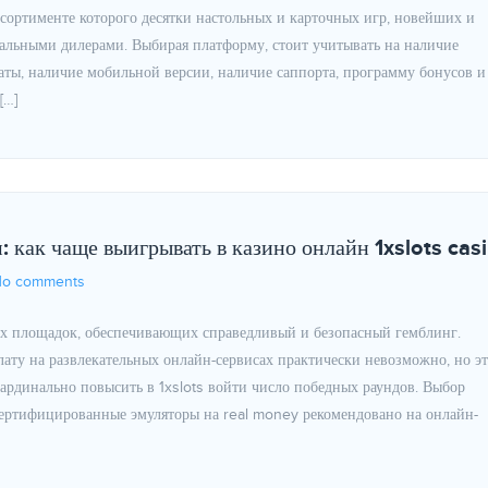
сортименте которого десятки настольных и карточных игр, новейших и
еальными дилерами. Выбирая платформу, стоит учитывать на наличие
аты, наличие мобильной версии, наличие саппорта, программу бонусов и
[…]
 как чаще выигрывать в казино онлайн 1xslots cas
o comments
ых площадок, обеспечивающих справедливый и безопасный гемблинг.
лату на развлекательных онлайн-сервисах практически невозможно, но эт
кардинально повысить в 1xslots войти число победных раундов. Выбор
ертифицированные эмуляторы на real money рекомендовано на онлайн-