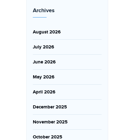
Archives
August 2026
July 2026
June 2026
May 2026
April 2026
December 2025
November 2025
October 2025