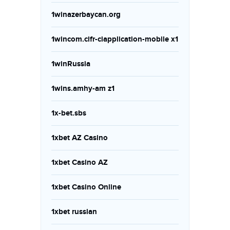
1winazerbaycan.org
1wincom.cifr-ciapplication-mobile x1
1winRussia
1wins.amhy-am z1
1x-bet.sbs
1xbet AZ Casino
1xbet Casino AZ
1xbet Casino Online
1xbet russian