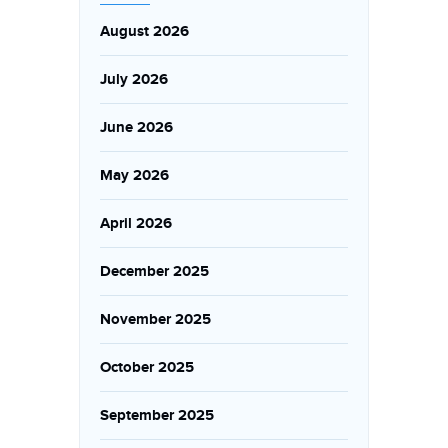
August 2026
July 2026
June 2026
May 2026
April 2026
December 2025
November 2025
October 2025
September 2025