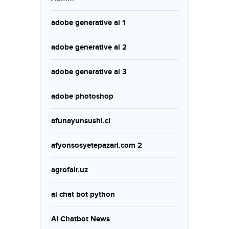
adobe generative ai 1
adobe generative ai 2
adobe generative ai 3
adobe photoshop
afunayunsushi.cl
afyonsosyetepazari.com 2
agrofair.uz
ai chat bot python
AI Chatbot News