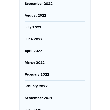
September 2022
August 2022
July 2022
June 2022
April 2022
March 2022
February 2022
January 2022
September 2021
July 2021