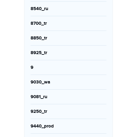
8540_ru
8700_tr
8850_tr
8925_tr
9
9030_wa
9081_ru
9250_tr
9440_prod