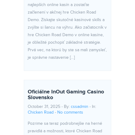
najlepších online kasín a zostaťte
začlenení v akčnej hre Chicken Road
Demo. Získajte skutočné kasínové skills a
zvýšte si šancu na výhru. Ako začiatocník v
hre Chicken Road Demo v online kasíne,
je dôležité pochopiť základné stratégie.
Prvá vec, na ktorú by ste sa mali zamysleť,
je správne nastavenie […]
Oficiálne InOut Gaming Casino
Slovensko
October 31, 2025 - By:
cssadmin
- In:
Chicken Road
-
No comments
Pozrime sa teraz podrobnejšie na herné
pravidlá a možnosti, ktoré Chicken Road