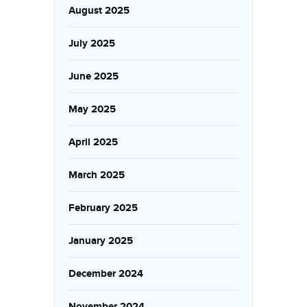
August 2025
July 2025
June 2025
May 2025
April 2025
March 2025
February 2025
January 2025
December 2024
November 2024