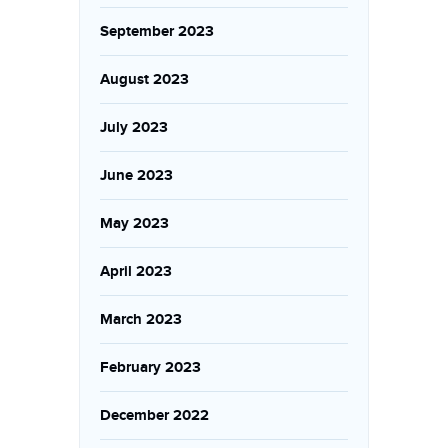
September 2023
August 2023
July 2023
June 2023
May 2023
April 2023
March 2023
February 2023
December 2022