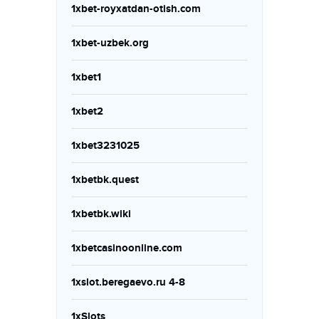
1xbet-royxatdan-otish.com
1xbet-uzbek.org
1xbet1
1xbet2
1xbet3231025
1xbetbk.quest
1xbetbk.wiki
1xbetcasinoonline.com
1xslot.beregaevo.ru 4-8
1xSlots