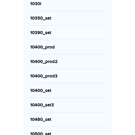
1030i
10350_sat
10390_sat
10400_prod
10400_prod2
10400_prod3
10400_sat
10400_sat3
10480_sat
10500_sat