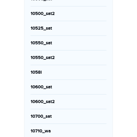
10500_sat2
10525_sat
10550_sat
10550_sat2
1058i
10600_sat
10600_sat2
10700_sat
10710_wa