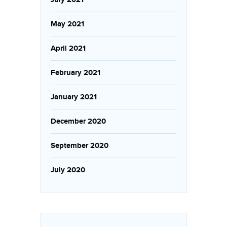
May 2021
April 2021
February 2021
January 2021
December 2020
September 2020
July 2020