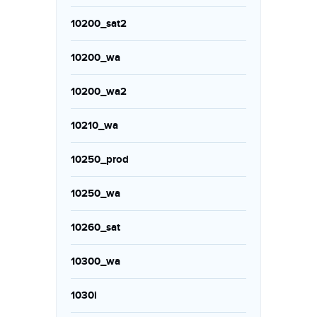
10200_sat2
10200_wa
10200_wa2
10210_wa
10250_prod
10250_wa
10260_sat
10300_wa
1030i