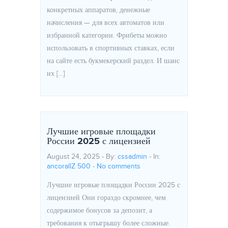
конкретных аппаратов, денежные
начисления — для всех автоматов или
избранной категории. Фрибеты можно
использовать в спортивных ставках, если
на сайте есть букмекерский раздел. И шанс
их […]
Лучшие игровые площадки
России 2025 с лицензией
August 24, 2025 - By:
cssadmin
- In:
ancorallZ 500
-
No comments
Лучшие игровые площадки России 2025 с
лицензией Они гораздо скромнее, чем
содержимое бонусов за депозит, а
требования к отыгрышу более сложные.