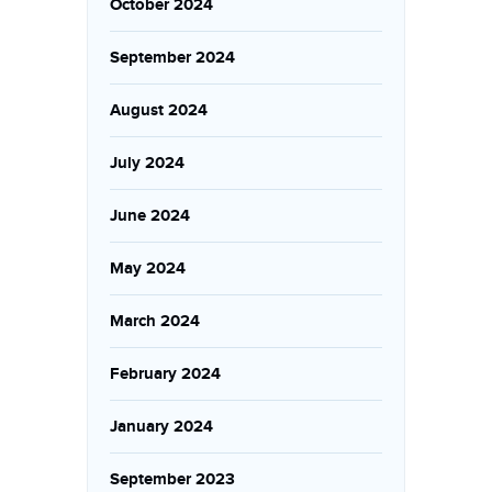
October 2024
September 2024
August 2024
July 2024
June 2024
May 2024
March 2024
February 2024
January 2024
September 2023