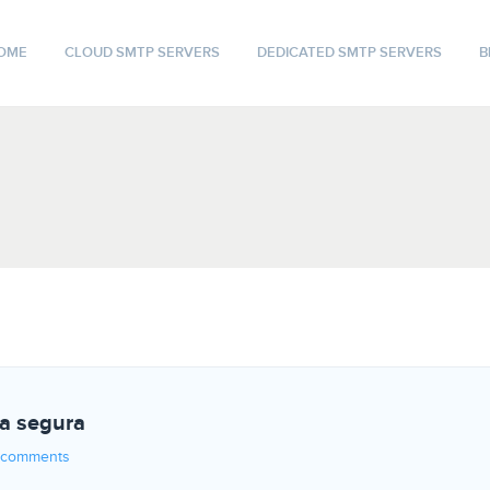
OME
CLOUD SMTP SERVERS
DEDICATED SMTP SERVERS
B
a segura
 comments