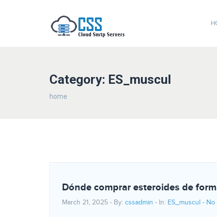
H
Category: ES_muscul
home
Dónde comprar esteroides de form
March 21, 2025 - By:
cssadmin
- In:
ES_muscul
-
No