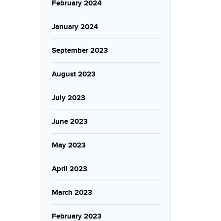
February 2024
January 2024
September 2023
August 2023
July 2023
June 2023
May 2023
April 2023
March 2023
February 2023