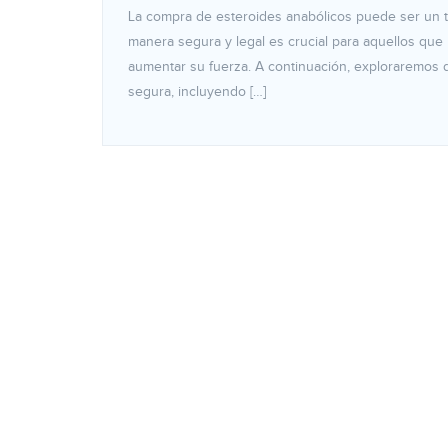
La compra de esteroides anabólicos puede ser un t
manera segura y legal es crucial para aquellos qu
aumentar su fuerza. A continuación, exploraremos 
segura, incluyendo […]