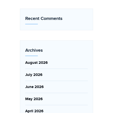
Recent Comments
Archives
August 2026
July 2026
June 2026
May 2026
April 2026