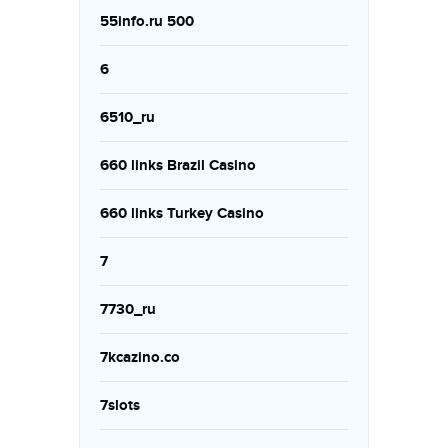
55info.ru 500
6
6510_ru
660 links Brazil Casino
660 links Turkey Casino
7
7730_ru
7kcazino.co
7slots