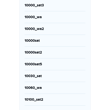
10000_sat3
10000_wa
10000_wa2
10000sat
10000sat2
10000sat5
10030_sat
10060_wa
10100_sat2