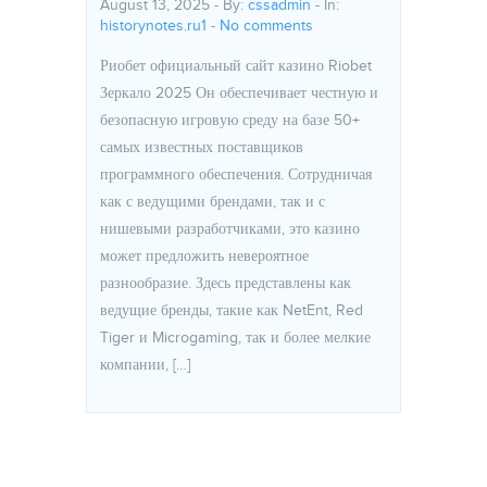
August 13, 2025 - By:
cssadmin
- In:
historynotes.ru1
-
No comments
Риобет официальный сайт казино Riobet
Зеркало 2025 Он обеспечивает честную и
безопасную игровую среду на базе 50+
самых известных поставщиков
программного обеспечения. Сотрудничая
как с ведущими брендами, так и с
нишевыми разработчиками, это казино
может предложить невероятное
разнообразие. Здесь представлены как
ведущие бренды, такие как NetEnt, Red
Tiger и Microgaming, так и более мелкие
компании, […]