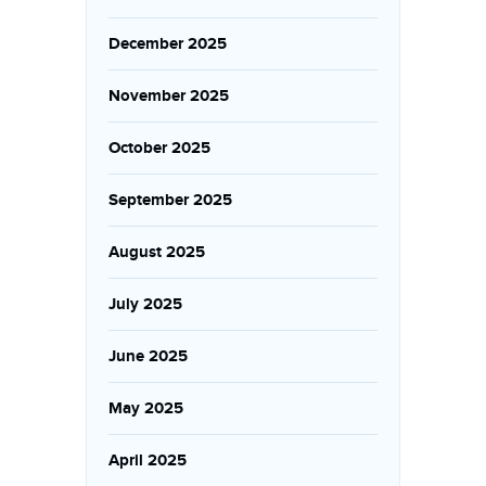
December 2025
November 2025
October 2025
September 2025
August 2025
July 2025
June 2025
May 2025
April 2025