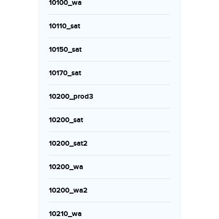
10100_wa
10110_sat
10150_sat
10170_sat
10200_prod3
10200_sat
10200_sat2
10200_wa
10200_wa2
10210_wa