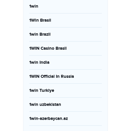
1win
1Win Brasil
1win Brazil
1WIN Casino Brasil
1win India
1WIN Official In Russia
1win Turkiye
1win uzbekistan
1win-azerbaycan.az