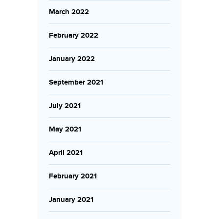
March 2022
February 2022
January 2022
September 2021
July 2021
May 2021
April 2021
February 2021
January 2021