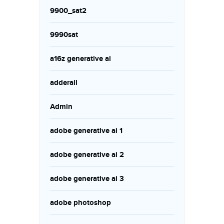
9900_sat2
9990sat
a16z generative ai
adderall
Admin
adobe generative ai 1
adobe generative ai 2
adobe generative ai 3
adobe photoshop