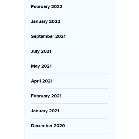
February 2022
January 2022
September 2021
July 2021
May 2021
April 2021
February 2021
January 2021
December 2020