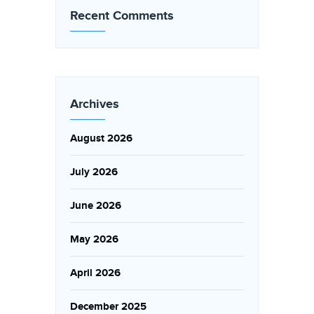
Recent Comments
Archives
August 2026
July 2026
June 2026
May 2026
April 2026
December 2025