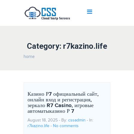
Category: r7kazino.life
home
Казино Р7 официальный сайт,
онлайн вход и регистрация,
зеркало R7 Casino, игровые
автоматыказино Р 7
August 18, 2025 - By:
cssadmin
- In:
r7kazino.life
-
No comments