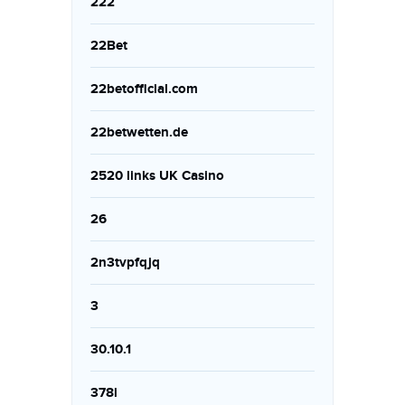
222
22Bet
22betofficial.com
22betwetten.de
2520 links UK Casino
26
2n3tvpfqjq
3
30.10.1
378i