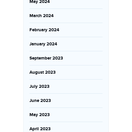
May 2024
March 2024
February 2024
January 2024
September 2023
August 2023
July 2023
June 2023
May 2023
April 2023