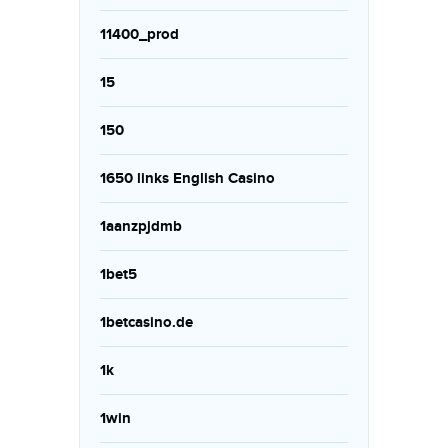
11400_prod
15
150
1650 links English Casino
1aanzpjdmb
1bet5
1betcasino.de
1k
1win