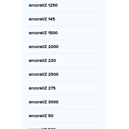
ancorallZ 1250
ancorallZ 145
ancorallZ 1500
ancorallZ 2000
ancorallZ 220
ancorallZ 2500
ancorallZ 275
ancorallZ 3000
ancorallZ 50