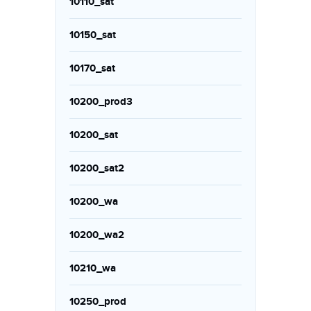
10110_sat
10150_sat
10170_sat
10200_prod3
10200_sat
10200_sat2
10200_wa
10200_wa2
10210_wa
10250_prod