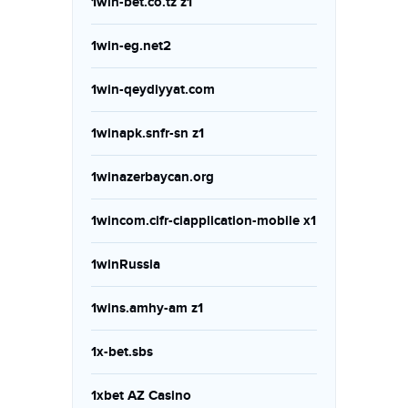
1win-bet.co.tz z1
1win-eg.net2
1win-qeydiyyat.com
1winapk.snfr-sn z1
1winazerbaycan.org
1wincom.cifr-ciapplication-mobile x1
1winRussia
1wins.amhy-am z1
1x-bet.sbs
1xbet AZ Casino