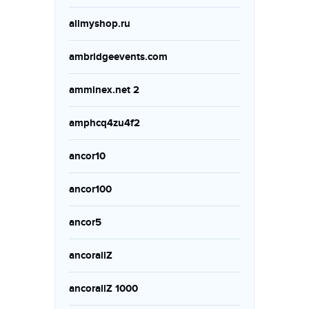
allmyshop.ru
ambridgeevents.com
amminex.net 2
amphcq4zu4f2
ancor10
ancor100
ancor5
ancorallZ
ancorallZ 1000