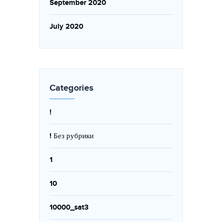
September 2020
July 2020
Categories
!
! Без рубрики
1
10
10000_sat3