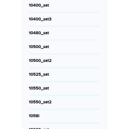
10400_sat
10400_sat3
10480_sat
10500_sat
10500_sat2
10525_sat
10550_sat
10550_sat2
1058i