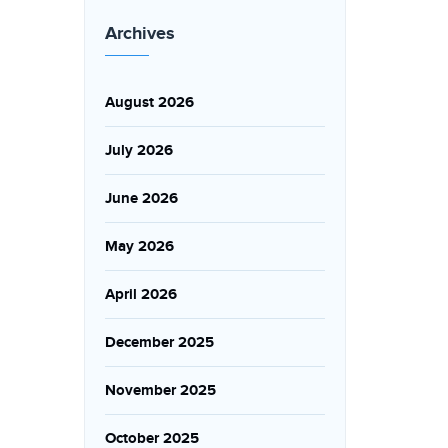
Archives
August 2026
July 2026
June 2026
May 2026
April 2026
December 2025
November 2025
October 2025