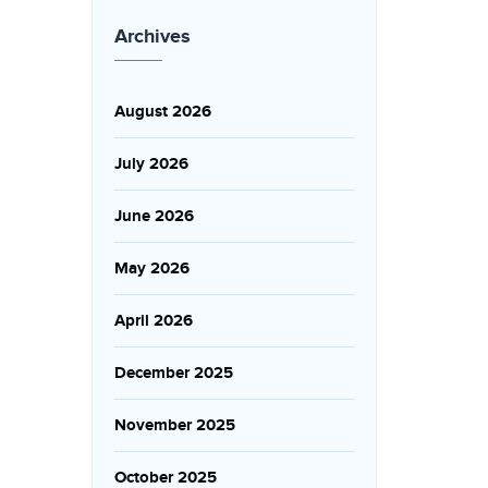
Archives
August 2026
July 2026
June 2026
May 2026
April 2026
December 2025
November 2025
October 2025