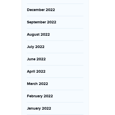
December 2022
September 2022
August 2022
July 2022
June 2022
April 2022
March 2022
February 2022
January 2022