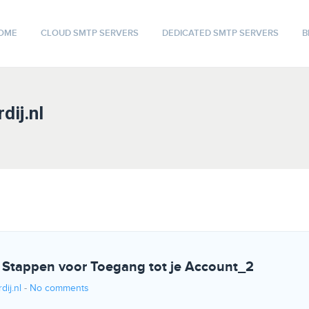
OME
CLOUD SMTP SERVERS
DEDICATED SMTP SERVERS
B
dij.nl
 Stappen voor Toegang tot je Account_2
ij.nl
-
No comments