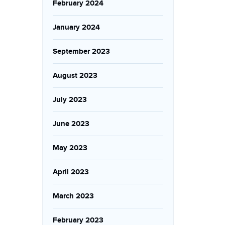
February 2024
January 2024
September 2023
August 2023
July 2023
June 2023
May 2023
April 2023
March 2023
February 2023