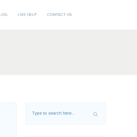
LOG
LIVE HELP
CONTACT US
.
.
.