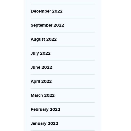
December 2022
September 2022
August 2022
July 2022
June 2022
April 2022
March 2022
February 2022
January 2022