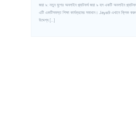
জয়া ৯: নতুন যুগের অনলাইন প্ল্যাটফর্ম জয়া ৯ হল একটি অনলাইন প্ল্যাটফর্ম
এটি একটিসমস্ত শিক্ষা কার্যক্রমের সমাধান। Jaya9 এখানে ক্লিক করুন শি
উদ্দেশ্য […]