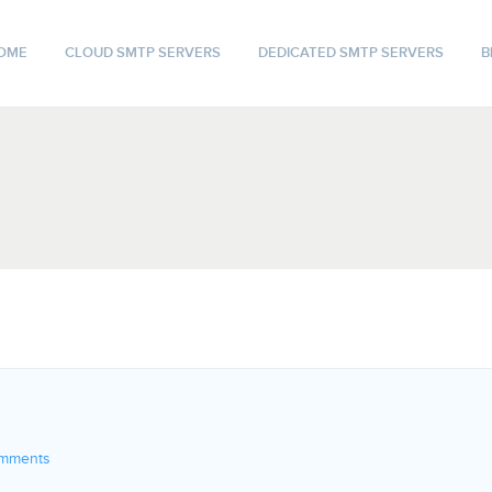
OME
CLOUD SMTP SERVERS
DEDICATED SMTP SERVERS
B
mments