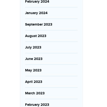
February 2024
January 2024
September 2023
August 2023
July 2023
June 2023
May 2023
April 2023
March 2023
February 2023