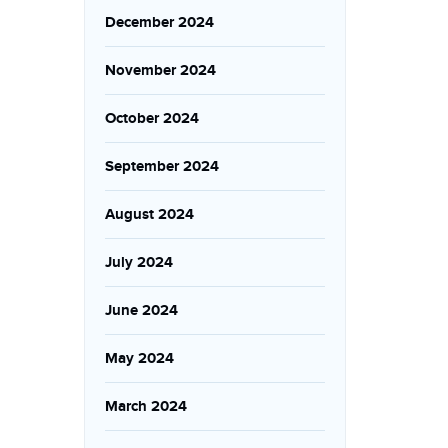
December 2024
November 2024
October 2024
September 2024
August 2024
July 2024
June 2024
May 2024
March 2024