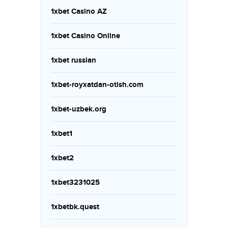
1xbet Casino AZ
1xbet Casino Online
1xbet russian
1xbet-royxatdan-otish.com
1xbet-uzbek.org
1xbet1
1xbet2
1xbet3231025
1xbetbk.quest