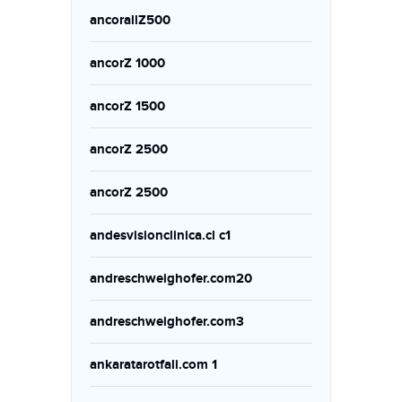
ancorallZ500
ancorZ 1000
ancorZ 1500
ancorZ 2500
ancorZ 2500
andesvisionclinica.cl c1
andreschweighofer.com20
andreschweighofer.com3
ankaratarotfali.com 1