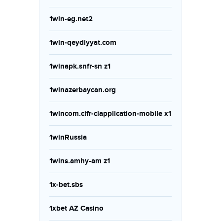
1win-eg.net2
1win-qeydiyyat.com
1winapk.snfr-sn z1
1winazerbaycan.org
1wincom.cifr-ciapplication-mobile x1
1winRussia
1wins.amhy-am z1
1x-bet.sbs
1xbet AZ Casino