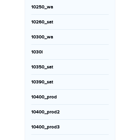
10250_wa
10260_sat
10300_wa
1030i
10350_sat
10390_sat
10400_prod
10400_prod2
10400_prod3