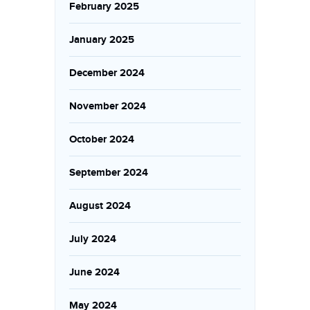
February 2025
January 2025
December 2024
November 2024
October 2024
September 2024
August 2024
July 2024
June 2024
May 2024