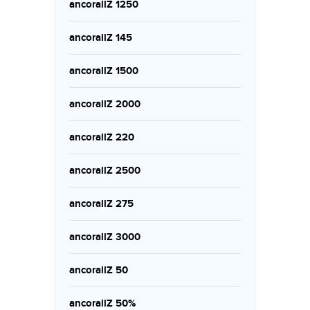
ancorallZ 1250
ancorallZ 145
ancorallZ 1500
ancorallZ 2000
ancorallZ 220
ancorallZ 2500
ancorallZ 275
ancorallZ 3000
ancorallZ 50
ancorallZ 50%