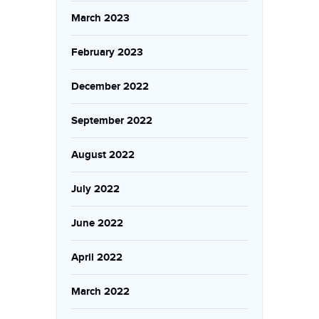
March 2023
February 2023
December 2022
September 2022
August 2022
July 2022
June 2022
April 2022
March 2022