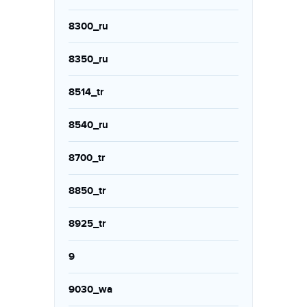
8300_ru
8350_ru
8514_tr
8540_ru
8700_tr
8850_tr
8925_tr
9
9030_wa