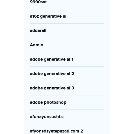
9990sat
a16z generative ai
adderall
Admin
adobe generative ai 1
adobe generative ai 2
adobe generative ai 3
adobe photoshop
afunayunsushi.cl
afyonsosyetepazari.com 2