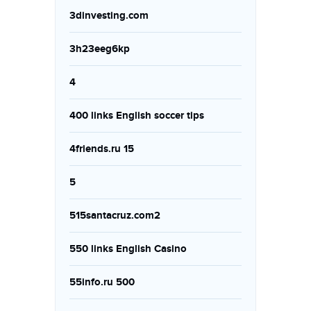
3dinvesting.com
3h23eeg6kp
4
400 links English soccer tips
4friends.ru 15
5
515santacruz.com2
550 links English Casino
55info.ru 500