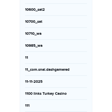
10600_sat2
10700_sat
10710_wa
10985_wa
11
11_com.snai.dashgamered
11-11-2025
1100 links Turkey Casino
111