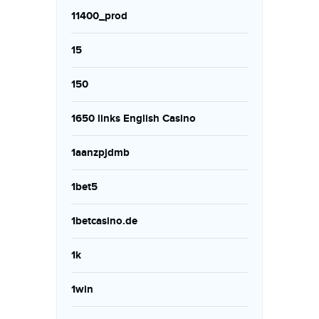
11400_prod
15
150
1650 links English Casino
1aanzpjdmb
1bet5
1betcasino.de
1k
1win