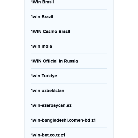
1Win Brasil
1win Brazil
1WIN Casino Brasil
1win India
1WIN Official In Russia
1win Turkiye
1win uzbekistan
1win-azerbaycan.az
1win-bangladeshi.comen-bd z1
1win-bet.co.tz z1