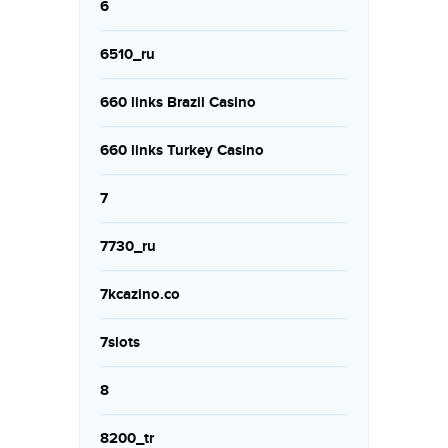
6
6510_ru
660 links Brazil Casino
660 links Turkey Casino
7
7730_ru
7kcazino.co
7slots
8
8200_tr