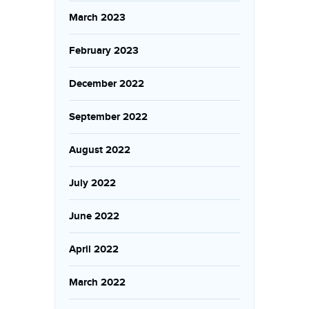
March 2023
February 2023
December 2022
September 2022
August 2022
July 2022
June 2022
April 2022
March 2022