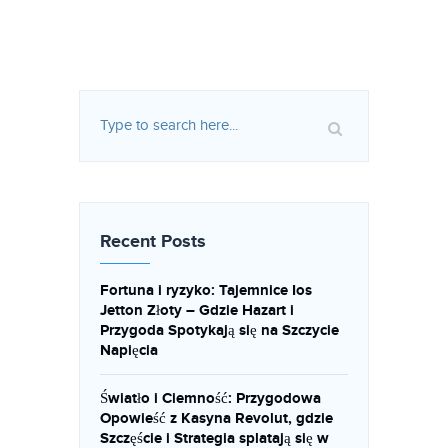
Recent Posts
Fortuna i ryzyko: Tajemnice Ios
Jetton Złoty – Gdzie Hazart i
Przygoda Spotykają się na Szczycie
Napięcia
Światło i Ciemność: Przygodowa
Opowieść z Kasyna Revolut, gdzie
Szczęście i Strategia splatają się w