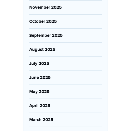
November 2025
October 2025
September 2025
August 2025
July 2025
June 2025
May 2025
April 2025
March 2025