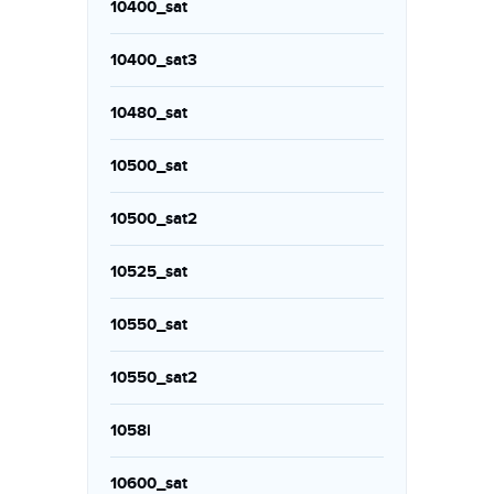
10400_sat
10400_sat3
10480_sat
10500_sat
10500_sat2
10525_sat
10550_sat
10550_sat2
1058i
10600_sat