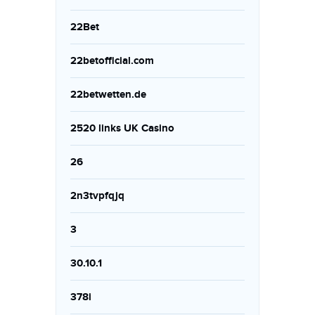
22Bet
22betofficial.com
22betwetten.de
2520 links UK Casino
26
2n3tvpfqjq
3
30.10.1
378i