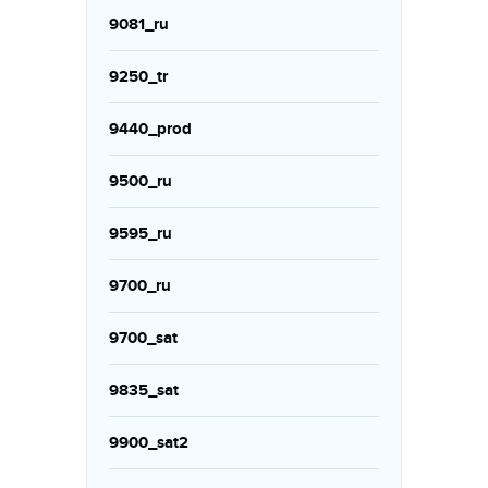
9081_ru
9250_tr
9440_prod
9500_ru
9595_ru
9700_ru
9700_sat
9835_sat
9900_sat2