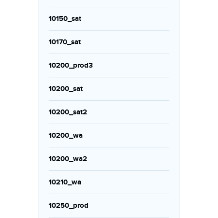
10150_sat
10170_sat
10200_prod3
10200_sat
10200_sat2
10200_wa
10200_wa2
10210_wa
10250_prod