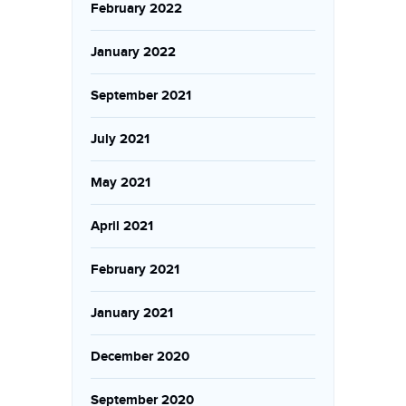
February 2022
January 2022
September 2021
July 2021
May 2021
April 2021
February 2021
January 2021
December 2020
September 2020