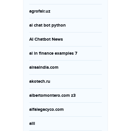
agrofair.uz
ai chat bot python
AI Chatbot News
ai in finance examples 7
airaaindia.com
akotech.ru
albertomontero.com z3
alfalegacyco.com
alll