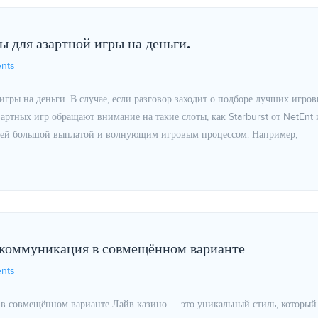
 для азартной игры на деньги.
nts
гры на деньги. В случае, если разговор заходит о подборе лучших игро
зартных игр обращают внимание на такие слоты, как Starburst от NetEnt 
воей большой выплатой и волнующим игровым процессом. Например,
и коммуникация в совмещённом варианте
nts
 в совмещённом варианте Лайв-казино — это уникальный стиль, который