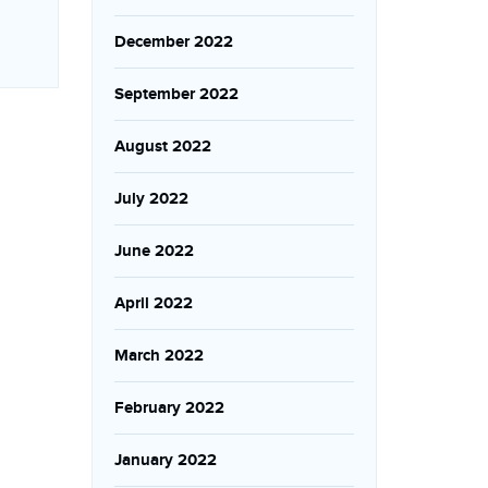
December 2022
September 2022
August 2022
July 2022
June 2022
April 2022
March 2022
February 2022
January 2022