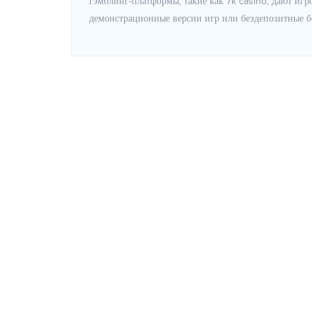
гэмблинг-платформы, такие как 7k casino, дают иг
демонстрационные версии игр или бездепозитные бо