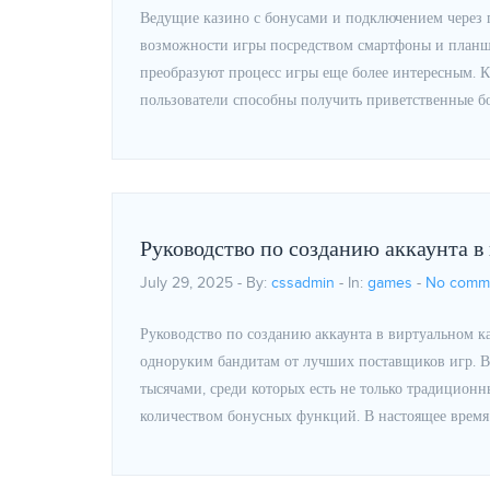
Ведущие казино с бонусами и подключением через 
возможности игры посредством смартфоны и планше
преобразуют процесс игры еще более интересным. К
пользователи способны получить приветственные бо
Руководство по созданию аккаунта в
July 29, 2025 - By:
cssadmin
- In:
games
-
No comm
Руководство по созданию аккаунта в виртуальном к
одноруким бандитам от лучших поставщиков игр. В
тысячами, среди которых есть не только традицио
количеством бонусных функций. В настоящее время 