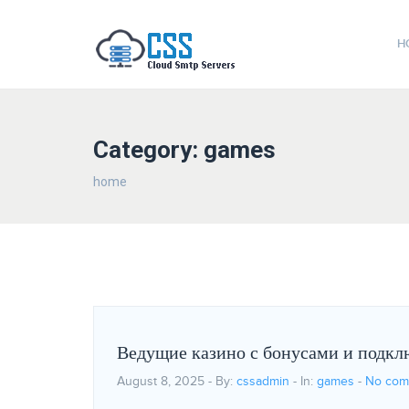
H
Category: games
home
Ведущие казино с бонусами и подкл
August 8, 2025 - By:
cssadmin
- In:
games
-
No com