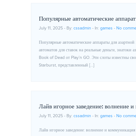
Популярные автоматические аппараты
July 11, 2025 - By:
cssadmin
- In:
games
-
No comme
Популярные автоматические аппараты для азартной и
автоматов для ставок на реальные деньги, знатоки а
Book of Dead от Play’n GO. Эти слоты известны с
Starburst, представленный […]
Лайв игорное заведение: волнение 
July 11, 2025 - By:
cssadmin
- In:
games
-
No comme
Лайв игорное заведение: волнение и коммуникация