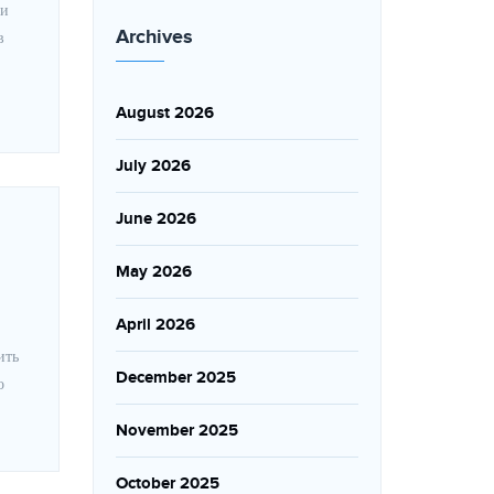
ли
Archives
в
August 2026
July 2026
June 2026
May 2026
April 2026
ить
December 2025
о
November 2025
October 2025