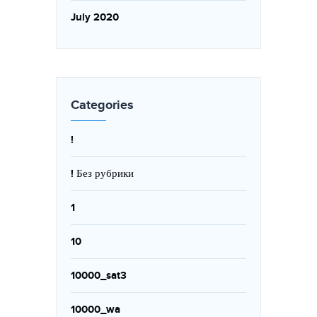
July 2020
Categories
!
! Без рубрики
1
10
10000_sat3
10000_wa