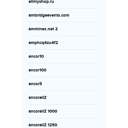
allmyshop.ru
ambridgeevents.com
amminex.net 2
amphcq4zu4f2
ancor10
ancor100
ancor5
ancorallZ
ancorallZ 1000
ancorallZ 1250