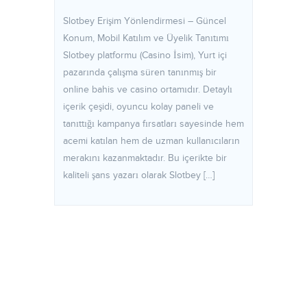
Slotbey Erişim Yönlendirmesi – Güncel
Konum, Mobil Katılım ve Üyelik Tanıtımı
Slotbey platformu (Casino İsim), Yurt içi
pazarında çalışma süren tanınmış bir
online bahis ve casino ortamıdır. Detaylı
içerik çeşidi, oyuncu kolay paneli ve
tanıttığı kampanya fırsatları sayesinde hem
acemi katılan hem de uzman kullanıcıların
merakını kazanmaktadır. Bu içerikte bir
kaliteli şans yazarı olarak Slotbey […]