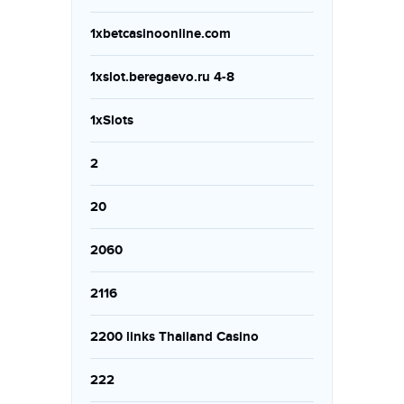
1xbetcasinoonline.com
1xslot.beregaevo.ru 4-8
1xSlots
2
20
2060
2116
2200 links Thailand Casino
222