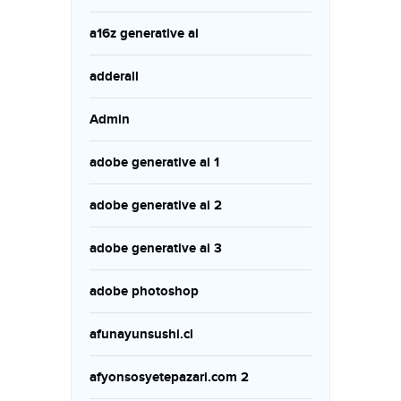
a16z generative ai
adderall
Admin
adobe generative ai 1
adobe generative ai 2
adobe generative ai 3
adobe photoshop
afunayunsushi.cl
afyonsosyetepazari.com 2