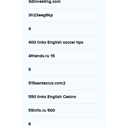
3dinvesting.com
3h23eeg6kp
4
400 links English soccer tips
4friends.ru 15
5
515santacruz.com2
550 links English Casino
55info.ru 500
6