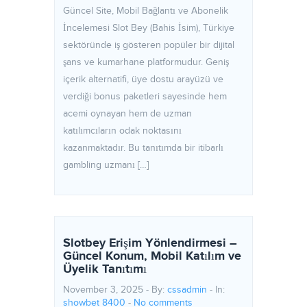
Güncel Site, Mobil Bağlantı ve Abonelik
İncelemesi Slot Bey (Bahis İsim), Türkiye
sektöründe iş gösteren popüler bir dijital
şans ve kumarhane platformudur. Geniş
içerik alternatifi, üye dostu arayüzü ve
verdiği bonus paketleri sayesinde hem
acemi oynayan hem de uzman
katılımcıların odak noktasını
kazanmaktadır. Bu tanıtımda bir itibarlı
gambling uzmanı […]
Slotbey Erişim Yönlendirmesi –
Güncel Konum, Mobil Katılım ve
Üyelik Tanıtımı
November 3, 2025 - By:
cssadmin
- In:
showbet 8400
-
No comments