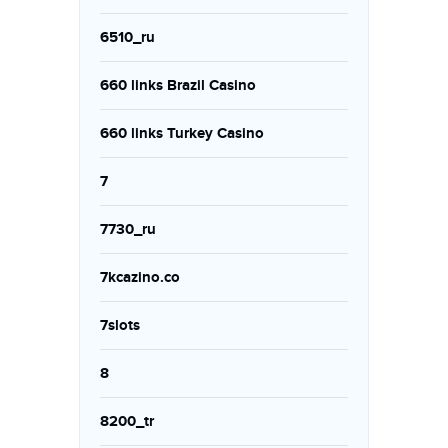
6510_ru
660 links Brazil Casino
660 links Turkey Casino
7
7730_ru
7kcazino.co
7slots
8
8200_tr