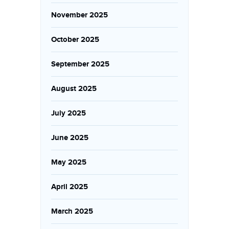
November 2025
October 2025
September 2025
August 2025
July 2025
June 2025
May 2025
April 2025
March 2025