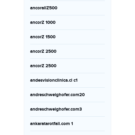
ancorallZ500
ancorZ 1000
ancorZ 1500
ancorZ 2500
ancorZ 2500
andesvisionclinica.cl c1
andreschweighofer.com20
andreschweighofer.com3
ankaratarotfali.com 1