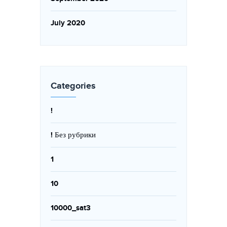
July 2020
Categories
!
! Без рубрики
1
10
10000_sat3