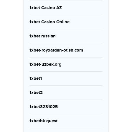
1xbet Casino AZ
1xbet Casino Online
1xbet russian
1xbet-royxatdan-otish.com
1xbet-uzbek.org
1xbet1
1xbet2
1xbet3231025
1xbetbk.quest