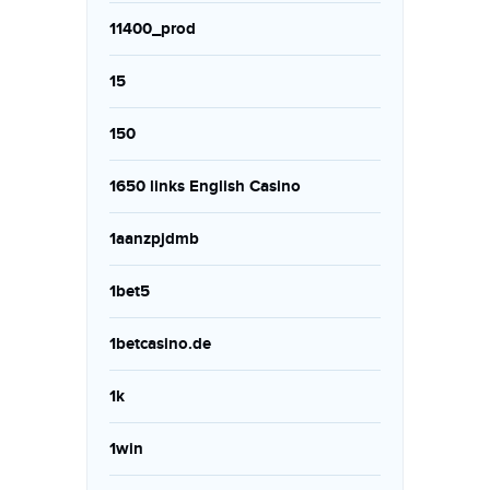
11400_prod
15
150
1650 links English Casino
1aanzpjdmb
1bet5
1betcasino.de
1k
1win