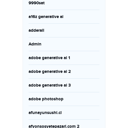
9990sat
a16z generative ai
adderall
Admin
adobe generative ai 1
adobe generative ai 2
adobe generative ai 3
adobe photoshop
afunayunsushi.cl
afyonsosyetepazari.com 2