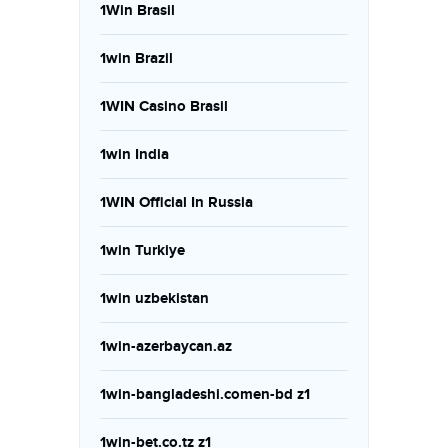
1Win Brasil
1win Brazil
1WIN Casino Brasil
1win India
1WIN Official In Russia
1win Turkiye
1win uzbekistan
1win-azerbaycan.az
1win-bangladeshi.comen-bd z1
1win-bet.co.tz z1