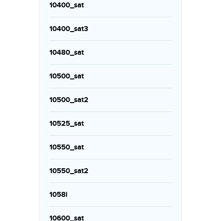
10400_sat
10400_sat3
10480_sat
10500_sat
10500_sat2
10525_sat
10550_sat
10550_sat2
1058i
10600_sat