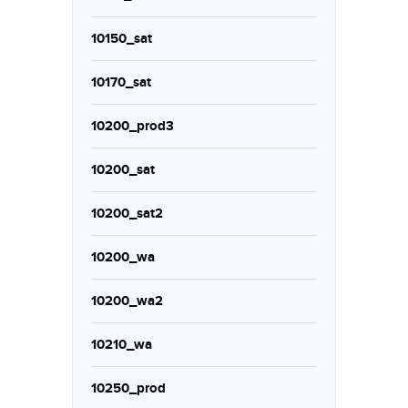
10150_sat
10170_sat
10200_prod3
10200_sat
10200_sat2
10200_wa
10200_wa2
10210_wa
10250_prod