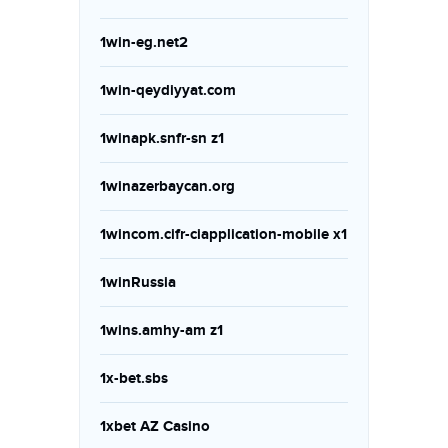
1win-eg.net2
1win-qeydiyyat.com
1winapk.snfr-sn z1
1winazerbaycan.org
1wincom.cifr-ciapplication-mobile x1
1winRussia
1wins.amhy-am z1
1x-bet.sbs
1xbet AZ Casino