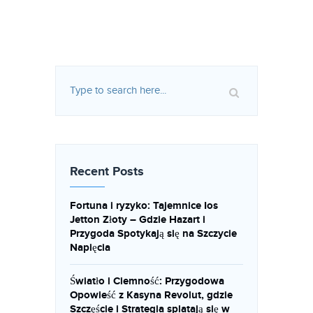
Recent Posts
Fortuna i ryzyko: Tajemnice Ios
Jetton Złoty – Gdzie Hazart i
Przygoda Spotykają się na Szczycie
Napięcia
Światło i Ciemność: Przygodowa
Opowieść z Kasyna Revolut, gdzie
Szczęście i Strategia splatają się w