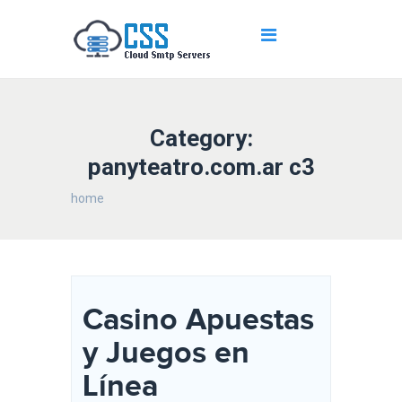
Category:
panyteatro.com.ar c3
home
Casino Apuestas
y Juegos en
Línea