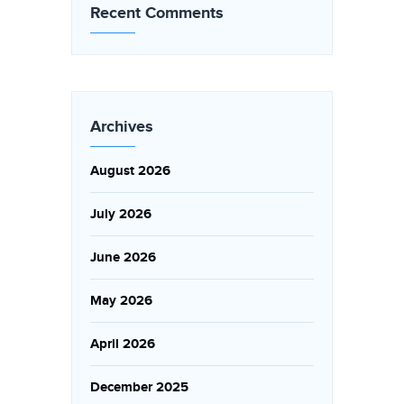
Recent Comments
Archives
August 2026
July 2026
June 2026
May 2026
April 2026
December 2025