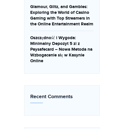
Glamour, Glitz, and Gambles:
Exploring the World of Casino
Gaming with Top Streamers in
the Online Entertainment Realm
Oszczędność i Wygoda:
Minimalny Depozyt 5 zł z
Paysafecard – Nowa Metoda na
Wzbogacenie się w Kasynie
Online
Recent Comments