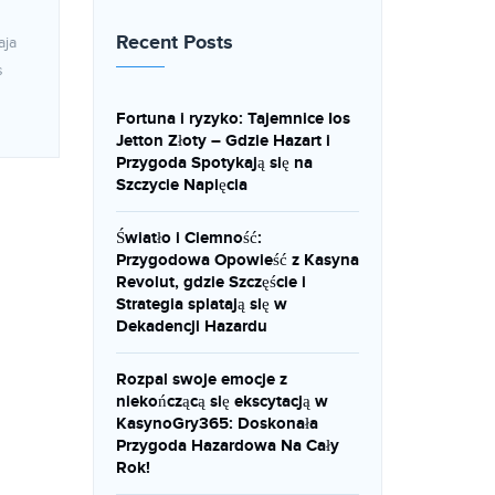
Recent Posts
aja
s
Fortuna i ryzyko: Tajemnice Ios
Jetton Złoty – Gdzie Hazart i
Przygoda Spotykają się na
Szczycie Napięcia
Światło i Ciemność:
Przygodowa Opowieść z Kasyna
Revolut, gdzie Szczęście i
Strategia splatają się w
Dekadencji Hazardu
Rozpal swoje emocje z
niekończącą się ekscytacją w
KasynoGry365: Doskonała
Przygoda Hazardowa Na Cały
Rok!