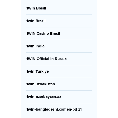
1Win Brasil
1win Brazil
1WIN Casino Brasil
1win India
1WIN Official In Russia
1win Turkiye
1win uzbekistan
1win-azerbaycan.az
1win-bangladeshi.comen-bd z1