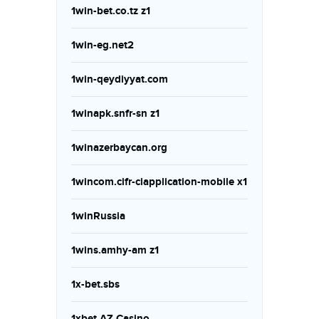
1win-bet.co.tz z1
1win-eg.net2
1win-qeydiyyat.com
1winapk.snfr-sn z1
1winazerbaycan.org
1wincom.cifr-ciapplication-mobile x1
1winRussia
1wins.amhy-am z1
1x-bet.sbs
1xbet AZ Casino