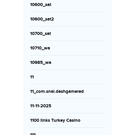
10600_sat
10600_sat2
10700_sat
10710_wa
10985_wa
11
11_com.snai.dashgamered
11-11-2025
1100 links Turkey Casino
111