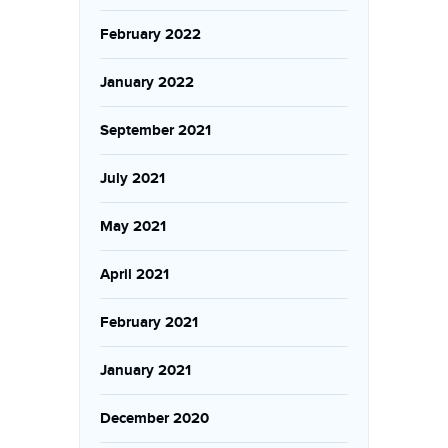
February 2022
January 2022
September 2021
July 2021
May 2021
April 2021
February 2021
January 2021
December 2020