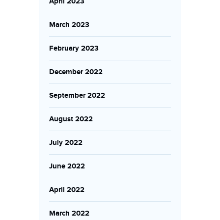
April 2023
March 2023
February 2023
December 2022
September 2022
August 2022
July 2022
June 2022
April 2022
March 2022