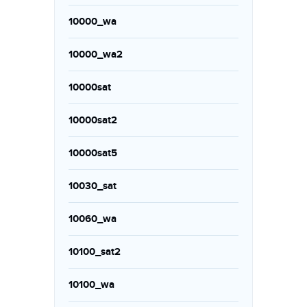
10000_wa
10000_wa2
10000sat
10000sat2
10000sat5
10030_sat
10060_wa
10100_sat2
10100_wa