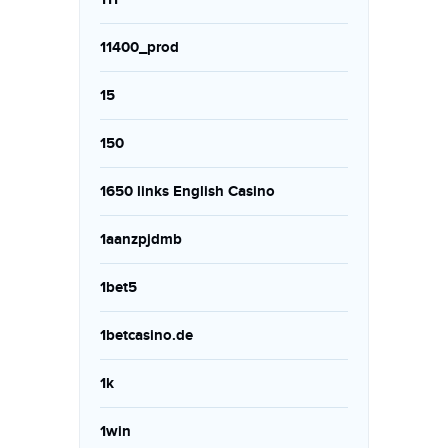
11400_prod
15
150
1650 links English Casino
1aanzpjdmb
1bet5
1betcasino.de
1k
1win