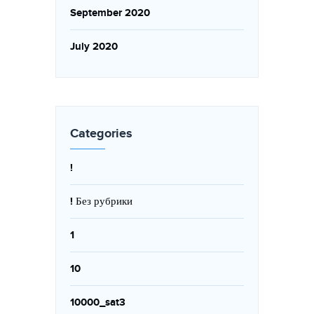
September 2020
July 2020
Categories
!
! Без рубрики
1
10
10000_sat3