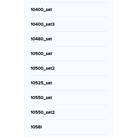
10400_sat
10400_sat3
10480_sat
10500_sat
10500_sat2
10525_sat
10550_sat
10550_sat2
1058i