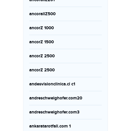
ancorallZ500
ancorZ 1000
ancorZ 1500
ancorZ 2500
ancorZ 2500
andesvisionclinica.cl c1
andreschweighofer.com20
andreschweighofer.com3
ankaratarotfali.com 1