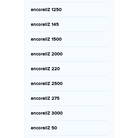
ancorallZ 1250
ancorallZ 145
ancorallZ 1500
ancorallZ 2000
ancorallZ 220
ancorallZ 2500
ancorallZ 275
ancorallZ 3000
ancorallZ 50