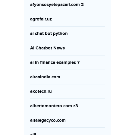
afyonsosyetepazari.com 2
agrofair.uz
ai chat bot python
AI Chatbot News
ai in finance examples 7
airaaindia.com
akotech.ru
albertomontero.com z3
alfalegacyco.com
alll