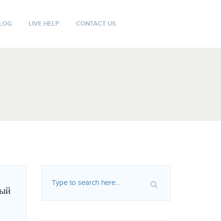
LOG
LIVE HELP
CONTACT US
.
.
.
ный