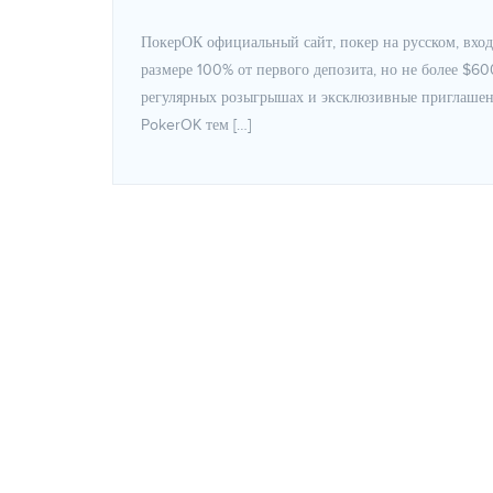
ПокерОК официальный сайт, покер на русском, вход
размере 100% от первого депозита, но не более $60
регулярных розыгрышах и эксклюзивные приглашени
PokerOK тем […]