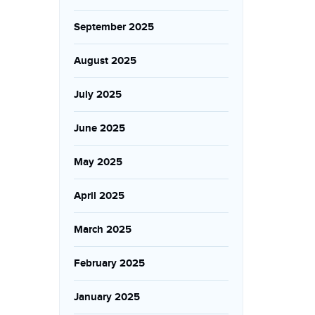
September 2025
August 2025
July 2025
June 2025
May 2025
April 2025
March 2025
February 2025
January 2025