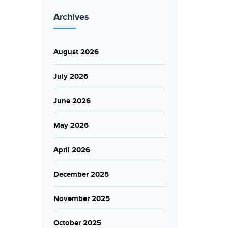
Archives
August 2026
July 2026
June 2026
May 2026
April 2026
December 2025
November 2025
October 2025