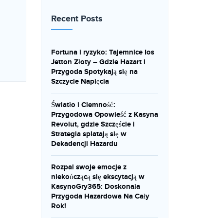
Recent Posts
Fortuna i ryzyko: Tajemnice Ios
Jetton Złoty – Gdzie Hazart i
Przygoda Spotykają się na
Szczycie Napięcia
Światło i Ciemność:
Przygodowa Opowieść z Kasyna
Revolut, gdzie Szczęście i
Strategia splatają się w
Dekadencji Hazardu
Rozpal swoje emocje z
niekończącą się ekscytacją w
KasynoGry365: Doskonała
Przygoda Hazardowa Na Cały
Rok!