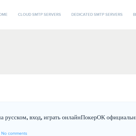
OME
CLOUD SMTP SERVERS
DEDICATED SMTP SERVERS
B
а русском, вход, играть онлайнПокерОК официаль
-
No comments