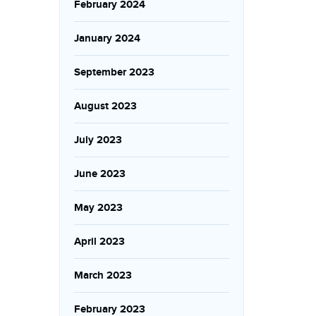
February 2024
January 2024
September 2023
August 2023
July 2023
June 2023
May 2023
April 2023
March 2023
February 2023