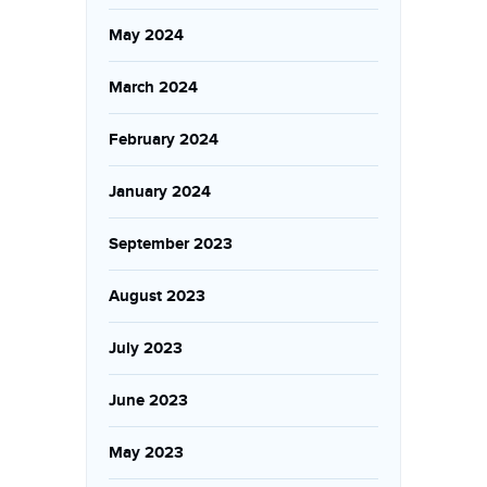
May 2024
March 2024
February 2024
January 2024
September 2023
August 2023
July 2023
June 2023
May 2023