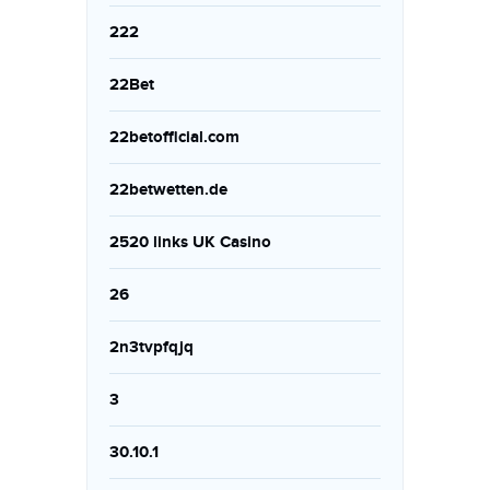
222
22Bet
22betofficial.com
22betwetten.de
2520 links UK Casino
26
2n3tvpfqjq
3
30.10.1