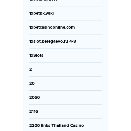
1xbetbk.wiki
1xbetcasinoonline.com
1xslot.beregaevo.ru 4-8
1xSlots
2
20
2060
2116
2200 links Thailand Casino