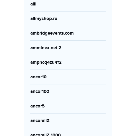
alll
allmyshop.ru
ambridgeevents.com
amminex.net 2
amphcq4zu4f2
ancor10
ancor100
ancor5
ancorallZ
ancorallZ 1000