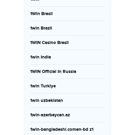
1Win Brasil
1win Brazil
1WIN Casino Brasil
1win India
1WIN Official In Russia
1win Turkiye
1win uzbekistan
1win-azerbaycan.az
1win-bangladeshi.comen-bd z1