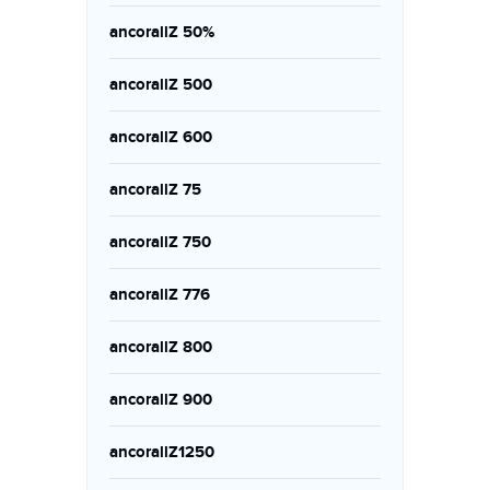
ancorallZ 50%
ancorallZ 500
ancorallZ 600
ancorallZ 75
ancorallZ 750
ancorallZ 776
ancorallZ 800
ancorallZ 900
ancorallZ1250