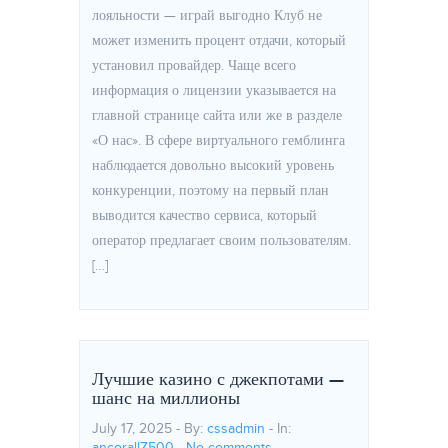
лояльности — играй выгодно Клуб не
может изменить процент отдачи, который
установил провайдер. Чаще всего
информация о лицензии указывается на
главной странице сайта или же в разделе
«О нас». В сфере виртуального гемблинга
наблюдается довольно высокий уровень
конкуренции, поэтому на первый план
выводится качество сервиса, который
оператор предлагает своим пользователям.
[…]
Лучшие казино с джекпотами —
шанс на миллионы
July 17, 2025 - By:
cssadmin
- In: