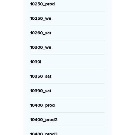
10250_prod
10250_wa
10260_sat
10300_wa
1030i
10350_sat
10390_sat
10400_prod
10400_prod2
10400_prod3