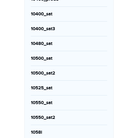
10400_sat
10400_sat3
10480_sat
10500_sat
10500_sat2
10525_sat
10550_sat
10550_sat2
1058i