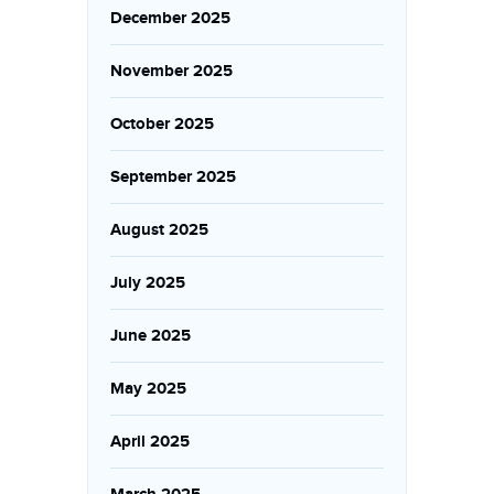
December 2025
November 2025
October 2025
September 2025
August 2025
July 2025
June 2025
May 2025
April 2025