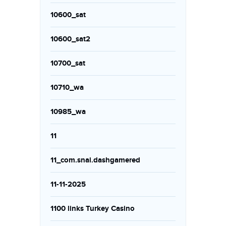
10600_sat
10600_sat2
10700_sat
10710_wa
10985_wa
11
11_com.snai.dashgamered
11-11-2025
1100 links Turkey Casino