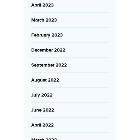
April 2023
March 2023
February 2023
December 2022
September 2022
August 2022
July 2022
June 2022
April 2022