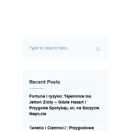
Recent Posts
Fortuna i ryzyko: Tajemnice Ios
Jetton Złoty – Gdzie Hazart i
Przygoda Spotykają się na Szczycie
Napięcia
Światło i Ciemność: Przygodowa