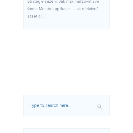
Strategie sázení: Jak maximalizovat své
šance Mostbet aplikace – Jak efektivně
sázet a […]