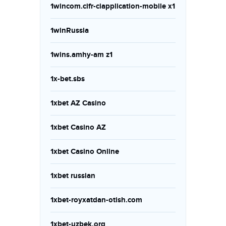
1wincom.cifr-ciapplication-mobile x1
1winRussia
1wins.amhy-am z1
1x-bet.sbs
1xbet AZ Casino
1xbet Casino AZ
1xbet Casino Online
1xbet russian
1xbet-royxatdan-otish.com
1xbet-uzbek.org