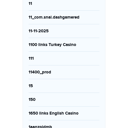
11
11_com.snai.dashgamered
11-11-2025
1100 links Turkey Casino
111
11400_prod
15
150
1650 links English Casino
1aanzpjdmb