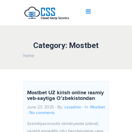
Category: Mostbet
home
Mostbet UZ kirish online rasmiy
veb-saytiga O’zbekistondan
June 23, 2025 - By:
cssadmin
- In:
Mostbet
-
No comments
Személyazonosító okmányaidat (útlevél,
vezetői engedély stb.) beszkennelve vagy