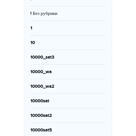
! Без рубрики
1
10
10000_sat3
10000_wa
10000_wa2
10000sat
10000sat2
10000sat5