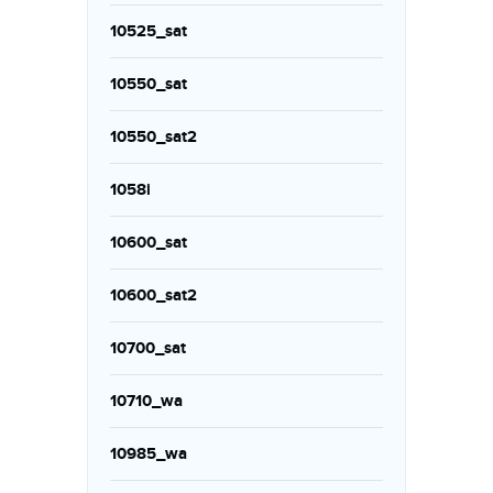
10525_sat
10550_sat
10550_sat2
1058i
10600_sat
10600_sat2
10700_sat
10710_wa
10985_wa