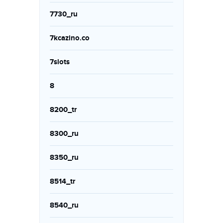
7730_ru
7kcazino.co
7slots
8
8200_tr
8300_ru
8350_ru
8514_tr
8540_ru