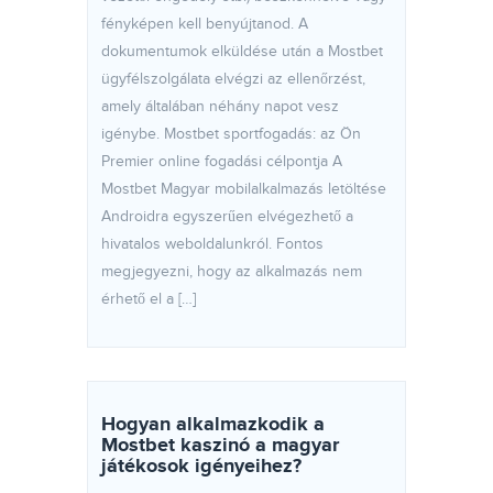
fényképen kell benyújtanod. A
dokumentumok elküldése után a Mostbet
ügyfélszolgálata elvégzi az ellenőrzést,
amely általában néhány napot vesz
igénybe. Mostbet sportfogadás: az Ön
Premier online fogadási célpontja A
Mostbet Magyar mobilalkalmazás letöltése
Androidra egyszerűen elvégezhető a
hivatalos weboldalunkról. Fontos
megjegyezni, hogy az alkalmazás nem
érhető el a […]
Hogyan alkalmazkodik a
Mostbet kaszinó a magyar
játékosok igényeihez?