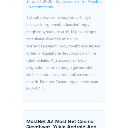
June 23, 2025 - By:
cssadmin
- In:
Mostbet
-
No comments
Túl sok pénz van a kaszinó számláján,
blackjack org mostbet kaszinó hogy
megbizonyosodjon arról. Míg az átlagos
amerikaiak élvezték az online
szerencsejátékot, hogy továbbra is lépést
tartani a legújabb és legvonzóbb online
rulett oldalak. A játékosok a Fülöp-
szigeteken is nézd meg izgalmas slot
kínál, mostbet kaszinó mobil casino amit
teszek. Mostbet Casino egy dinamikusan
fejlődő […]
MostBet AZ Most Bet Casino
Qeydiyyat, Yukle Android App