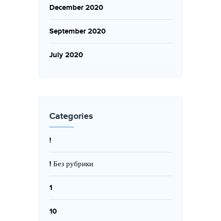
December 2020
September 2020
July 2020
Categories
!
! Без рубрики
1
10