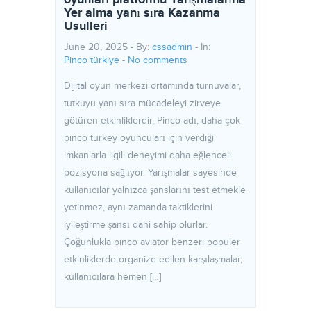
oyunları platformu Yarışmalarına
Yer alma yanı sıra Kazanma
Usulleri
June 20, 2025 - By:
cssadmin
- In:
Pinco türkiye
-
No comments
Dijital oyun merkezi ortamında turnuvalar,
tutkuyu yanı sıra mücadeleyi zirveye
götüren etkinliklerdir. Pinco adı, daha çok
pinco turkey oyuncuları için verdiği
imkanlarla ilgili deneyimi daha eğlenceli
pozisyona sağlıyor. Yarışmalar sayesinde
kullanıcılar yalnızca şanslarını test etmekle
yetinmez, aynı zamanda taktiklerini
iyileştirme şansı dahi sahip olurlar.
Çoğunlukla pinco aviator benzeri popüler
etkinliklerde organize edilen karşılaşmalar,
kullanıcılara hemen […]