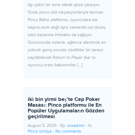
ilgi çekici bir evre olarak göze çarpıyor.
Özde pinco slot varyasyonlarıyla tanınan
Pinco Bahis platformu, oyunculara tek
başına zevk değil aynı zamanda üst düzey
ödül kazanma ihtimalini da sağlıyor.
Günümüzde sizlerle, eğlence aleminde en
yüksek geniş sorulan özellikler bir tanesi
sayılabilecek Return to Player (kar to
oyuncu) oranı bakımından […]
iki bin yirmi beş’te Cep Poker
Masası: Pinco platformu ile En
Popüler Uygulamaların Gözden
geçirilmesi
August 5, 2025 - By:
cssadmin
- In:
Pinco türkiye
-
No comments