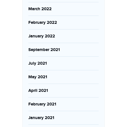
March 2022
February 2022
January 2022
September 2021
July 2021
May 2021
April 2021
February 2021
January 2021