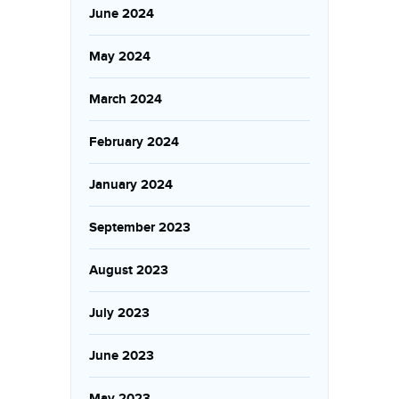
June 2024
May 2024
March 2024
February 2024
January 2024
September 2023
August 2023
July 2023
June 2023
May 2023