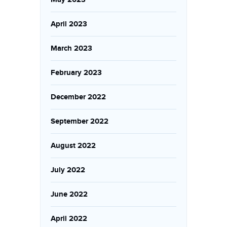
April 2023
March 2023
February 2023
December 2022
September 2022
August 2022
July 2022
June 2022
April 2022