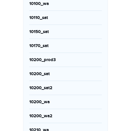
10100_wa
10110_sat
10150_sat
10170_sat
10200_prod3
10200_sat
10200_sat2
10200_wa
10200_wa2
10210_wa