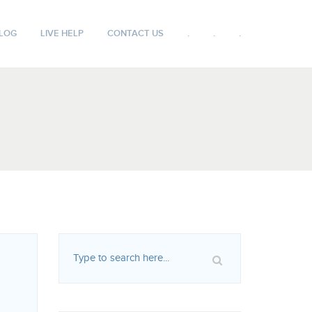
LOG
LIVE HELP
CONTACT US
.
.
.