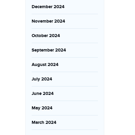
December 2024
November 2024
October 2024
September 2024
August 2024
July 2024
June 2024
May 2024
March 2024