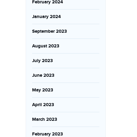
February 2024
January 2024
September 2023
August 2023
July 2023
June 2023
May 2023
April 2023
March 2023
February 2023