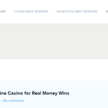
OME
CLOUD SMTP SERVERS
DEDICATED SMTP SERVERS
B
line Casino for Real Money Wins
1
-
No comments