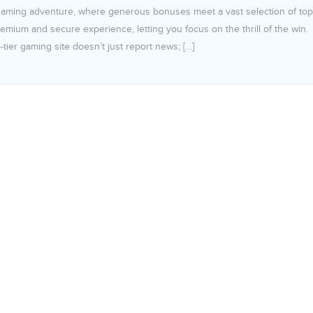
gaming adventure, where generous bonuses meet a vast selection of top-
mium and secure experience, letting you focus on the thrill of the win.
ier gaming site doesn’t just report news; […]