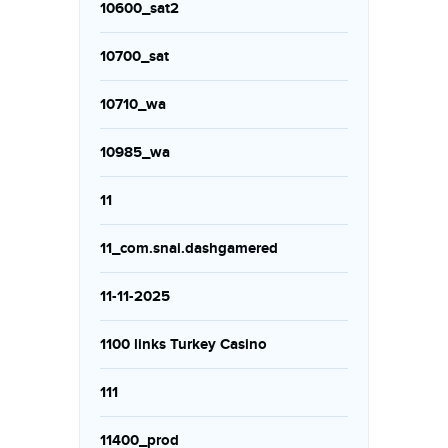
10600_sat2
10700_sat
10710_wa
10985_wa
11
11_com.snai.dashgamered
11-11-2025
1100 links Turkey Casino
111
11400_prod