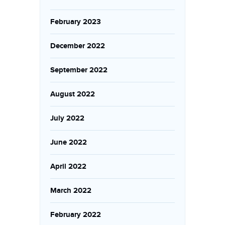
February 2023
December 2022
September 2022
August 2022
July 2022
June 2022
April 2022
March 2022
February 2022