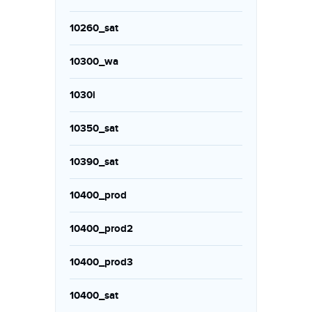
10260_sat
10300_wa
1030i
10350_sat
10390_sat
10400_prod
10400_prod2
10400_prod3
10400_sat