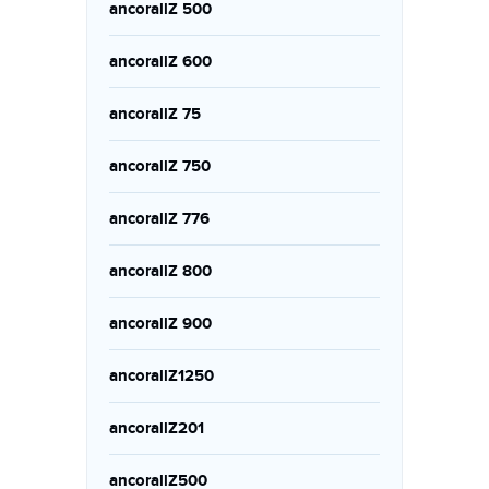
ancorallZ 500
ancorallZ 600
ancorallZ 75
ancorallZ 750
ancorallZ 776
ancorallZ 800
ancorallZ 900
ancorallZ1250
ancorallZ201
ancorallZ500