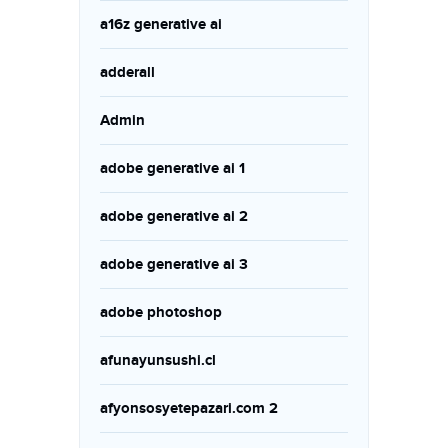
a16z generative ai
adderall
Admin
adobe generative ai 1
adobe generative ai 2
adobe generative ai 3
adobe photoshop
afunayunsushi.cl
afyonsosyetepazari.com 2