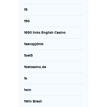
15
150
1650 links English Casino
1aanzpjdmb
1bet5
1betcasino.de
1k
1win
1Win Brasil