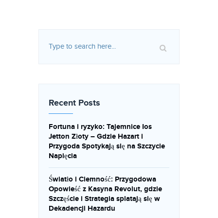
Recent Posts
Fortuna i ryzyko: Tajemnice Ios
Jetton Złoty – Gdzie Hazart i
Przygoda Spotykają się na Szczycie
Napięcia
Światło i Ciemność: Przygodowa
Opowieść z Kasyna Revolut, gdzie
Szczęście i Strategia splatają się w
Dekadencji Hazardu