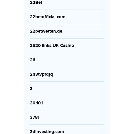
22Bet
22betofficial.com
22betwetten.de
2520 links UK Casino
26
2n3tvpfqjq
3
30.10.1
378i
3dinvesting.com