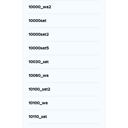
10000_wa2
10000sat
10000sat2
10000sat5
10030_sat
10060_wa
10100_sat2
10100_wa
10110_sat