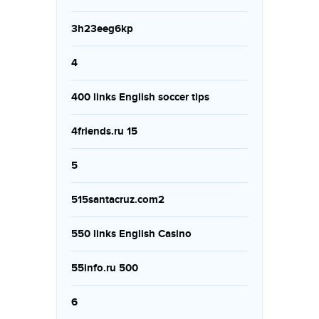
3h23eeg6kp
4
400 links English soccer tips
4friends.ru 15
5
515santacruz.com2
550 links English Casino
55info.ru 500
6