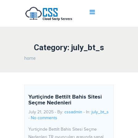
Category: july_bt_s
home
Yurtiçinde Bettilt Bahis Sitesi
Seçme Nedenleri
July 21, 2025 - By:
cssadmin
- In:
july_bt_s
-
No comments
Yurtiçinde Bettilt Bahis Sitesi Seçme
Nedenleri TR oyuncuları arasında sanal