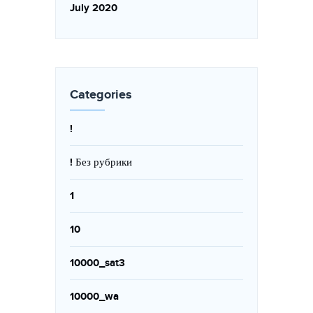
July 2020
Categories
!
! Без рубрики
1
10
10000_sat3
10000_wa