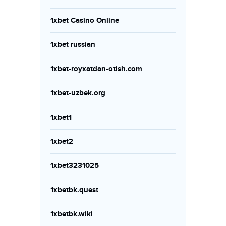
1xbet Casino Online
1xbet russian
1xbet-royxatdan-otish.com
1xbet-uzbek.org
1xbet1
1xbet2
1xbet3231025
1xbetbk.quest
1xbetbk.wiki