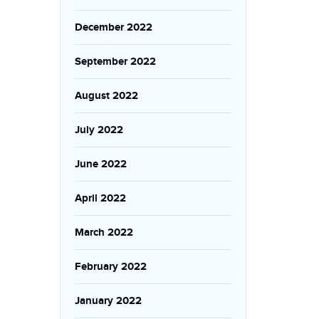
December 2022
September 2022
August 2022
July 2022
June 2022
April 2022
March 2022
February 2022
January 2022