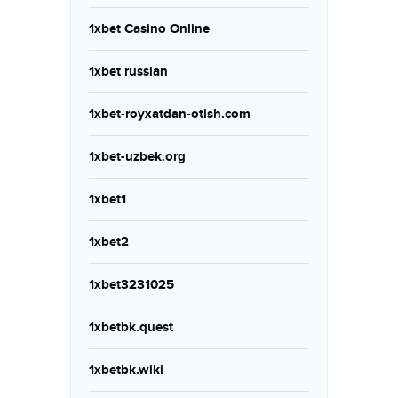
1xbet Casino Online
1xbet russian
1xbet-royxatdan-otish.com
1xbet-uzbek.org
1xbet1
1xbet2
1xbet3231025
1xbetbk.quest
1xbetbk.wiki