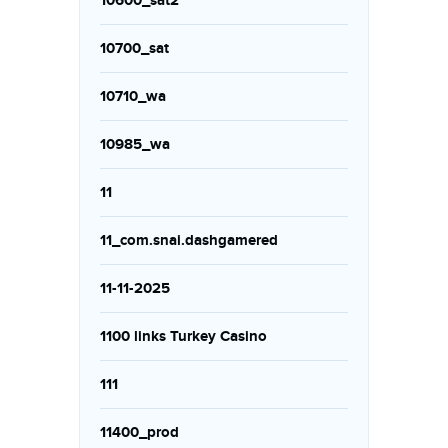
10600_sat2
10700_sat
10710_wa
10985_wa
11
11_com.snai.dashgamered
11-11-2025
1100 links Turkey Casino
111
11400_prod