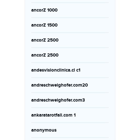
ancorZ 1000
ancorZ 1500
ancorZ 2500
ancorZ 2500
andesvisionclinica.cl c1
andreschweighofer.com20
andreschweighofer.com3
ankaratarotfali.com 1
anonymous