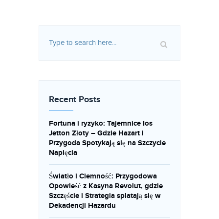
Recent Posts
Fortuna i ryzyko: Tajemnice Ios
Jetton Złoty – Gdzie Hazart i
Przygoda Spotykają się na Szczycie
Napięcia
Światło i Ciemność: Przygodowa
Opowieść z Kasyna Revolut, gdzie
Szczęście i Strategia splatają się w
Dekadencji Hazardu