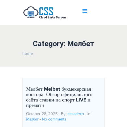
Category: Мелбет
home
Мелбет Melbet букмекерская
контора ️ Обзор официального
сайта ставки на спорт LIVE и
прематч
October 28, 2025 - By:
cssadmin
- In:
Мелбет
-
No comments