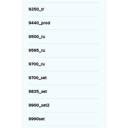
9250_tr
9440_prod
9500_ru
9595_ru
9700_ru
9700_sat
9835_sat
9900_sat2
9990sat