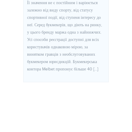
Її значення не є постійним і варіюється
залежно від виду спорту, від статусу
спортивної події, від ступеня інтересу до
неї. Серед букмекерів, що діють на ринку,
у цього бренду маржа одна з найнижчих.
Усі способи реєстрації доступні для всіх
користувачів однаковою мірою, за
винятком гравців з необслуговуваних
букмекером юрисдикцій. Букмекерська
контора Melbet пропонує більше 40 […]