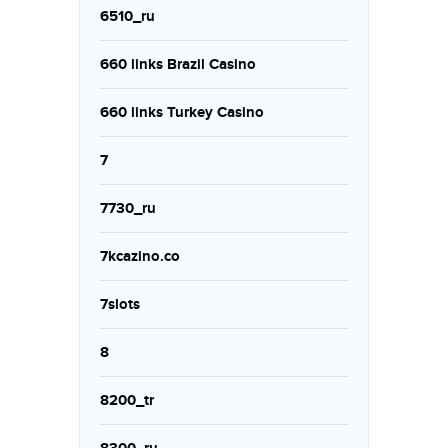
6510_ru
660 links Brazil Casino
660 links Turkey Casino
7
7730_ru
7kcazino.co
7slots
8
8200_tr