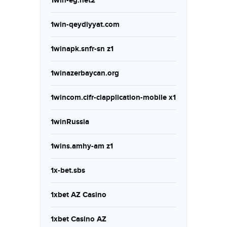
1win-eg.net2
1win-qeydiyyat.com
1winapk.snfr-sn z1
1winazerbaycan.org
1wincom.cifr-ciapplication-mobile x1
1winRussia
1wins.amhy-am z1
1x-bet.sbs
1xbet AZ Casino
1xbet Casino AZ