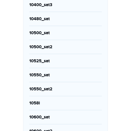
10400_sat3
10480_sat
10500_sat
10500_sat2
10525_sat
10550_sat
10550_sat2
1058i
10600_sat