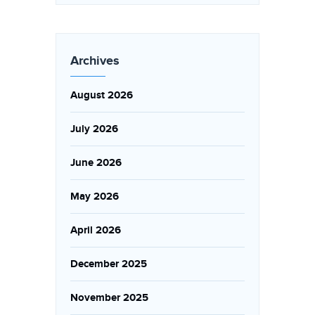
Archives
August 2026
July 2026
June 2026
May 2026
April 2026
December 2025
November 2025