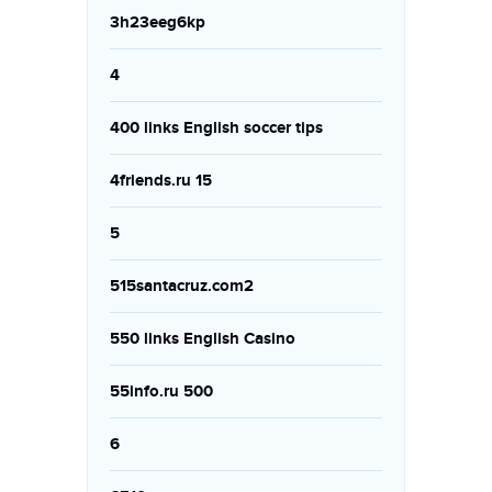
3h23eeg6kp
4
400 links English soccer tips
4friends.ru 15
5
515santacruz.com2
550 links English Casino
55info.ru 500
6