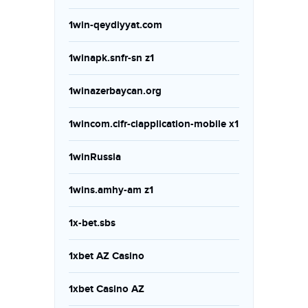
1win-qeydiyyat.com
1winapk.snfr-sn z1
1winazerbaycan.org
1wincom.cifr-ciapplication-mobile x1
1winRussia
1wins.amhy-am z1
1x-bet.sbs
1xbet AZ Casino
1xbet Casino AZ