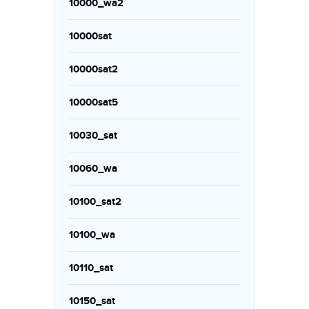
10000_wa2
10000sat
10000sat2
10000sat5
10030_sat
10060_wa
10100_sat2
10100_wa
10110_sat
10150_sat