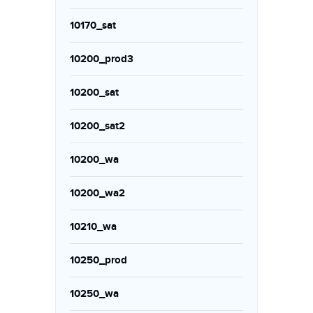
10170_sat
10200_prod3
10200_sat
10200_sat2
10200_wa
10200_wa2
10210_wa
10250_prod
10250_wa