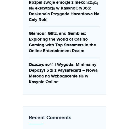
Rozpal swoje emocje z niekończącą
się ekscytacją w KasynoGry365:
Doskonała Przygoda Hazardowa Na
Cały Rok!
Glamour, Glitz, and Gambles:
Exploring the World of Casino
Gaming with Top Streamers in the
Online Entertainment Realm
Oszczędność i Wygoda: Minimalny
Depozyt 5 zł z Paysafecard – Nowa
Metoda na Wzbogacenie się w
Kasynie Online
Recent Comments