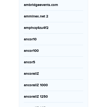
ambridgeevents.com
amminex.net 2
amphcq4zu4f2
ancor10
ancor100
ancor5
ancorallZ
ancorallZ 1000
ancorallZ 1250