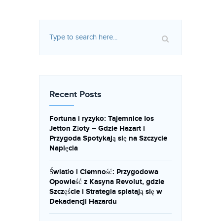
Recent Posts
Fortuna i ryzyko: Tajemnice Ios
Jetton Złoty – Gdzie Hazart i
Przygoda Spotykają się na Szczycie
Napięcia
Światło i Ciemność: Przygodowa
Opowieść z Kasyna Revolut, gdzie
Szczęście i Strategia splatają się w
Dekadencji Hazardu