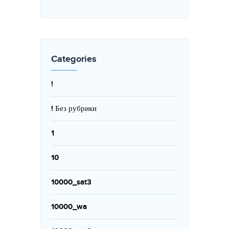
Categories
!
! Без рубрики
1
10
10000_sat3
10000_wa