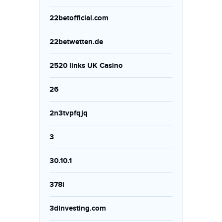
22betofficial.com
22betwetten.de
2520 links UK Casino
26
2n3tvpfqjq
3
30.10.1
378i
3dinvesting.com