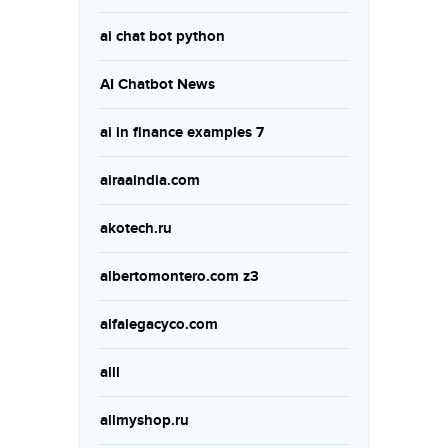
ai chat bot python
AI Chatbot News
ai in finance examples 7
airaaindia.com
akotech.ru
albertomontero.com z3
alfalegacyco.com
alll
allmyshop.ru